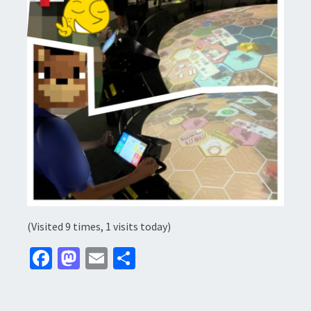
(Visited 9 times, 1 visits today)
Fa
M
E
分
ce
as
m
享
b
to
ai