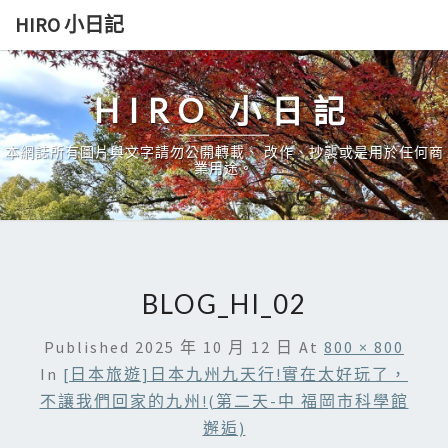
Skip
HIRO 小日記
to
content
HIRO 小日記
本網誌所有圖片與文字請勿公開轉載、 改作、抄襲或是用於任何商
業用途。
BLOG_HI_02
Published
2025 年 10 月 12 日
At
800 × 800
In
[日本旅遊]日本九州九天行!實在太好玩了，
不讓我們回家的九州!(第二天-中 福岡市科學館
邂逅)