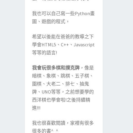
我也可以自己寫一些Python畫
圖、遊戲的程式，
希望以後能在爸爸的教導之下
學會HTML5、C++、Javascript
等等的語言!
我會玩很多棋和撲克牌
，像是
暗棋、象棋、跳棋、五子棋、
圍棋、大老二、排七、抽鬼
牌、UNO等等，之前想要學的
西洋棋也學會啦!之後持續精
進!!!
我也很喜歡閱讀，家裡有很多
很多的書^_^