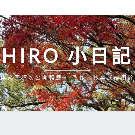
HIRO 小日記
與文字請勿公開轉載、 改作、抄襲或是用