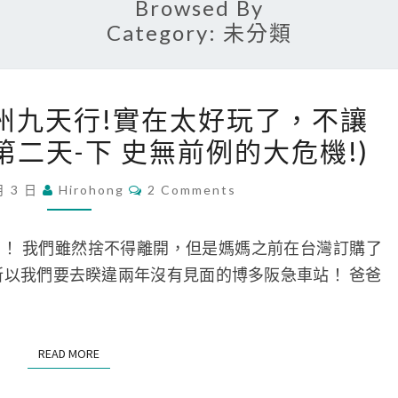
Browsed By
Category:
未分類
[
九州九天行!實在太好玩了，不讓
日
第二天-下 史無前例的大危機!)
本
旅
C
月 3 日
Hirohong
2 Comments
O
遊
M
]
M
E
！ 我們雖然捨不得離開，但是媽媽之前在台灣訂購了
日
N
T
所以我們要去睽違兩年沒有見面的博多阪急車站！ 爸爸
本
S
九
州
READ MORE
READ MORE
九
天