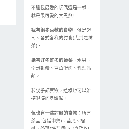
不過我最愛的玩偶還是一樣，
就是最可愛的大黑熊!
我有很多喜歡的食物
，像是起
司、各式各樣的甜食(尤其是抹
茶)、
還有好多好多的蔬菜
、水果、
全榖雜糧、豆魚蛋肉、乳製品
類，
我幾乎都喜歡，這樣也可以維
持很棒的身體喔!!
但也有一些討厭的食物
：所有
藥品(包括中藥)、苦瓜、榴
槤、芥菜(好苦啊!!!) {真難吃}