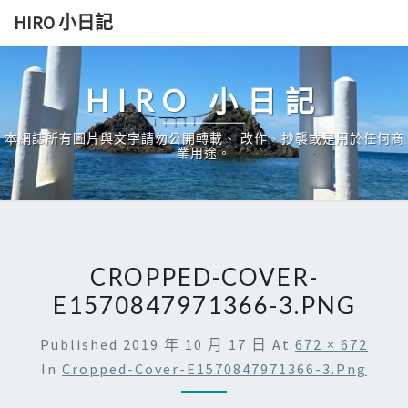
Skip
HIRO 小日記
to
content
HIRO 小日記
本網誌所有圖片與文字請勿公開轉載、 改作、抄襲或是用於任何商
業用途。
CROPPED-COVER-
E1570847971366-3.PNG
Published
2019 年 10 月 17 日
At
672 × 672
In
Cropped-Cover-E1570847971366-3.png