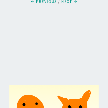
← PREVIOUS
/
NEXT →