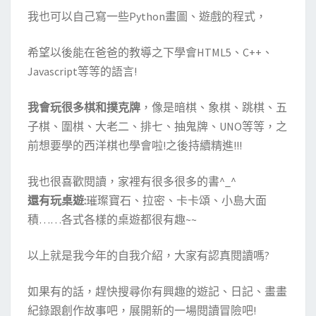
我也可以自己寫一些Python畫圖、遊戲的程式，
希望以後能在爸爸的教導之下學會HTML5、C++、
Javascript等等的語言!
我會玩很多棋和撲克牌
，像是暗棋、象棋、跳棋、五
子棋、圍棋、大老二、排七、抽鬼牌、UNO等等，之
前想要學的西洋棋也學會啦!之後持續精進!!!
我也很喜歡閱讀，家裡有很多很多的書^_^
還有玩桌遊:
璀璨寶石、拉密、卡卡頌、小島大面
積……各式各樣的桌遊都很有趣~~
以上就是我今年的自我介紹，大家有認真閱讀嗎?
如果有的話，趕快搜尋你有興趣的遊記、日記、畫畫
紀錄跟創作故事吧，展開新的一場閱讀冒險吧!