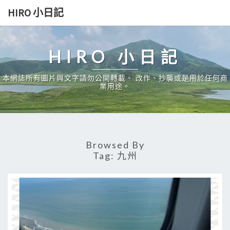
Skip
HIRO 小日記
to
content
HIRO 小日記
本網誌所有圖片與文字請勿公開轉載、 改作、抄襲或是用於任何商
業用途。
Browsed By
Tag:
九州