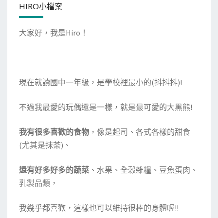
HIRO小檔案
回
家
大家好，我是Hiro！
的
九
州
!
現在就讀國中一年級，是學校裡最小的(抖抖抖)!
(
第
不過我最愛的玩偶還是一樣，就是最可愛的大黑熊!
一
天
我有很多喜歡的食物
，像是起司、各式各樣的甜食
-
(尤其是抹茶)、
上
飛
還有好多好多的蔬菜
、水果、全榖雜糧、豆魚蛋肉、
抵
乳製品類，
日
本
我幾乎都喜歡，這樣也可以維持很棒的身體喔!!