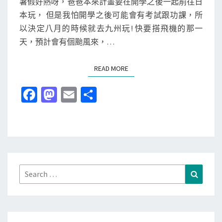
暑假好熱呀，爸爸本來計畫要在開學之後一起前往日
九
S
本玩， 但是我怕開學之後可能會有考試跟功課，所
州
以決定八月的時候就去九州玩! 快要搭飛機的那一
九
天，預計會有個颱風來，…
天
行
READ MORE
READ MORE
!
實
Fa
M
E
分
在
ce
as
m
享
太
b
to
ai
好
o
d
l
玩
了
o
o
，
k
n
Search
Search
不
for:
讓
我
們