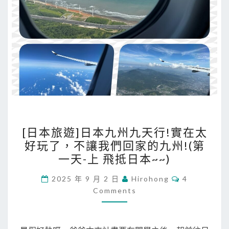
[
[日本旅遊]日本九州九天行!實在太
日
好玩了，不讓我們回家的九州!(第
本
一天-上 飛抵日本~~)
旅
遊
C
2025 年 9 月 2 日
Hirohong
4
O
Comments
]
M
M
日
E
N
本
T