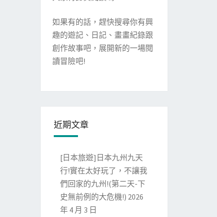
如果有的話，趕快搜尋你有興
趣的遊記、日記、畫畫紀錄跟
創作故事吧，展開新的一場閱
讀冒險吧!
近期文章
[日本旅遊]日本九州九天
行!實在太好玩了，不讓我
們回家的九州!(第二天-下
史無前例的大危機!)
2026
年 4 月 3 日