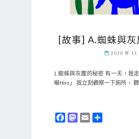
[故事] A.蜘蛛與
2020 年 11
1.蜘蛛與灰塵的秘密 有一天，
嚇Hiro」 我立刻觀察一下廁所
Fa
M
E
分
ce
as
m
享
b
to
ai