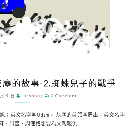
[
與灰塵的故事-2.蜘蛛兒子的戰爭
故
事
C
 月 9 日
Hirohong
0 Comment
O
]
M
M
A
E
旭；英文名字叫Udshi， 灰塵的首領叫周出；英文名字
N
.
T
鵡粗降、周書、周僅格想要為父親報仇， …
S
蜘