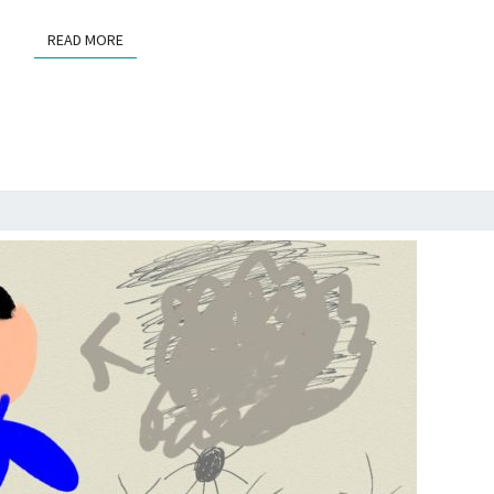
蛛
READ MORE
READ MORE
與
灰
塵
的
故
事
-
2
.
蜘
蛛
兒
子
的