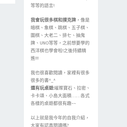
等等的語言!
我會玩很多棋和撲克牌
，像是
暗棋、象棋、跳棋、五子棋、
圍棋、大老二、排七、抽鬼
牌、UNO等等，之前想要學的
西洋棋也學會啦!之後持續精
進!!!
我也很喜歡閱讀，家裡有很多
很多的書^_^
還有玩桌遊:
璀璨寶石、拉密、
卡卡頌、小島大面積……各式
各樣的桌遊都很有趣~~
以上就是我今年的自我介紹，
大家有認真閱讀嗎?