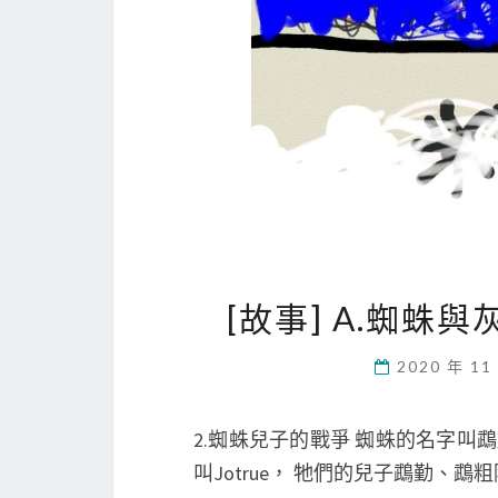
[故事] A.蜘蛛
2020 年 11
2.蜘蛛兒子的戰爭 蜘蛛的名字叫鵡
叫Jotrue， 牠們的兒子鵡勤、