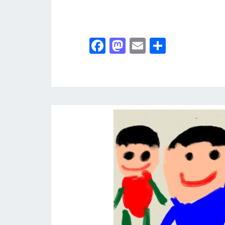
Fa
M
E
分
ce
as
m
享
b
to
ai
o
d
l
o
o
k
n