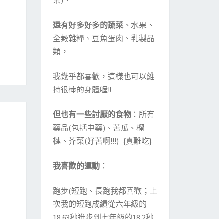
茶)、
還有好多好多的蔬菜
、水果、
全榖雜糧、豆魚蛋肉、乳製品
類，
我幾乎都喜歡，這樣也可以維
持很棒的身體喔!!
但也有一些討厭的食物
：所有
藥品(包括中藥)、苦瓜、榴
槤、芥菜(好苦啊!!!) {真難吃}
我喜歡的運動
：
跑步(短跑、長跑我都喜歡；上
次我的短跑成績從六年級的
18.63秒進步到七年級的18.2秒