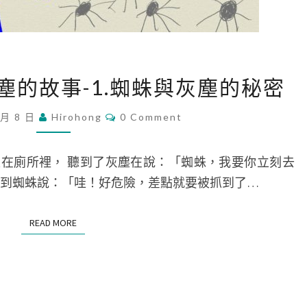
戰
爭
[
灰塵的故事-1.蜘蛛與灰塵的秘密
故
事
C
 月 8 日
Hirohong
0 Comment
O
]
M
M
A
E
我走在廁所裡， 聽到了灰塵在說：「蜘蛛，我要你立刻去
N
.
T
， 聽到蜘蛛說：「哇！好危險，差點就要被抓到了…
S
蜘
蛛
READ MORE
READ MORE
與
灰
塵
的