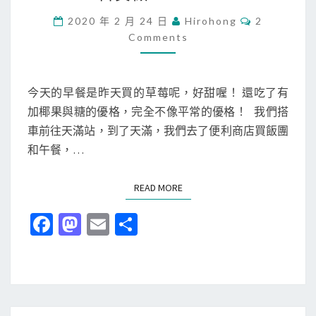
]
日
C
2020 年 2 月 24 日
Hirohong
2
O
Comments
本
M
M
關
E
N
西
T
今天的早餐是昨天買的草莓呢，好甜喔！ 還吃了有
旅
S
加椰果與糖的優格，完全不像平常的優格！ 我們搭
行
車前往天滿站，到了天滿，我們去了便利商店買飯團
-
和午餐，…
第
七
READ MORE
READ MORE
天
-
Fa
M
E
分
扇
ce
as
m
享
町
b
to
ai
公
o
d
l
園
＆
o
o