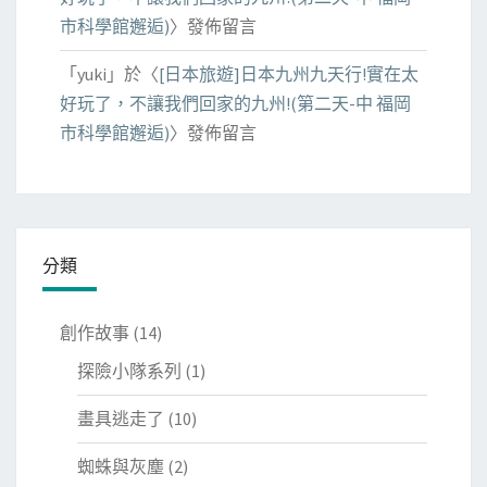
市科學館邂逅)
〉發佈留言
「
yuki
」於〈
[日本旅遊]日本九州九天行!實在太
好玩了，不讓我們回家的九州!(第二天-中 福岡
市科學館邂逅)
〉發佈留言
分類
創作故事
(14)
探險小隊系列
(1)
畫具逃走了
(10)
蜘蛛與灰塵
(2)