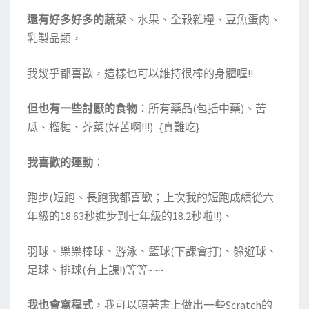
貨
還有好多好多的蔬菜
、水果、全榖雜糧、豆魚蛋肉、
做
乳製品類，
T
O
我幾乎都喜歡，這樣也可以維持很棒的身體喔!!
M
I
但也有一些討厭的食物
：所有藥品(包括中藥)、苦
C
瓜、榴槤、芥菜(好苦啊!!!) {真難吃}
A
我喜歡的運動
：
跑步(短跑、長跑我都喜歡；上次我的短跑成績從六
年級的18.63秒進步到七年級的18.2秒啦!!)、
羽球、樂樂棒球、游泳、籃球(下課會打)、躲避球、
足球、排球(有上課!)等等~~~
我也會寫程式
，我可以照著書上做出一些Scratch的