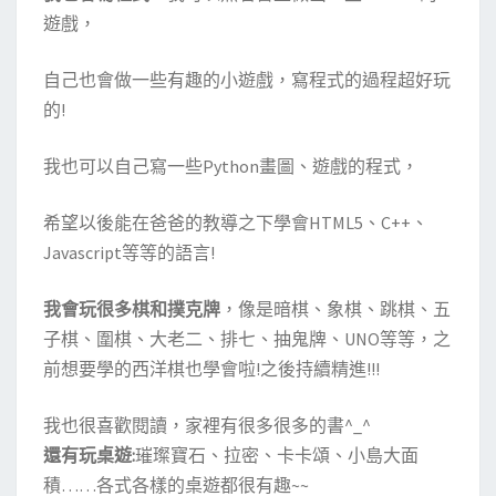
遊戲，
自己也會做一些有趣的小遊戲，寫程式的過程超好玩
的!
我也可以自己寫一些Python畫圖、遊戲的程式，
希望以後能在爸爸的教導之下學會HTML5、C++、
Javascript等等的語言!
我會玩很多棋和撲克牌
，像是暗棋、象棋、跳棋、五
子棋、圍棋、大老二、排七、抽鬼牌、UNO等等，之
前想要學的西洋棋也學會啦!之後持續精進!!!
我也很喜歡閱讀，家裡有很多很多的書^_^
還有玩桌遊:
璀璨寶石、拉密、卡卡頌、小島大面
積……各式各樣的桌遊都很有趣~~