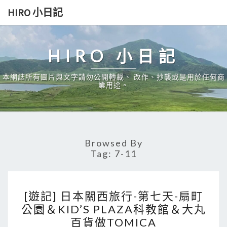
Skip
HIRO 小日記
to
content
HIRO 小日記
本網誌所有圖片與文字請勿公開轉載、 改作、抄襲或是用於任何商
業用途。
Browsed By
Tag:
7-11
[
[遊記] 日本關西旅行-第七天-扇町
遊
公園＆KID’S PLAZA科教館＆大丸
記
百貨做TOMICA