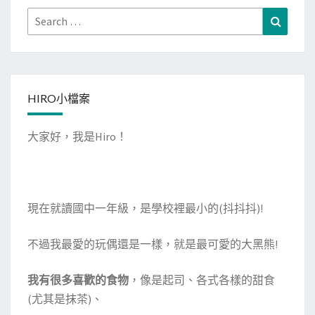
K
k
n
Search
Search
I
for:
D
’
S
HIRO小檔案
P
L
大家好，我是Hiro！
A
Z
A
科
現在就讀國中一年級，是學校裡最小的(抖抖抖)!
教
館
不過我最愛的玩偶還是一樣，就是最可愛的大黑熊!
＆
大
我有很多喜歡的食物
，像是起司、各式各樣的甜食
丸
(尤其是抹茶)、
百