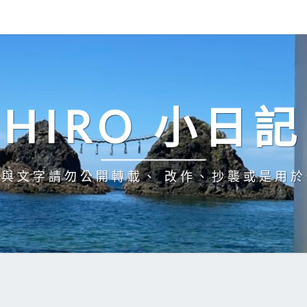
HIRO 小日記
與文字請勿公開轉載、 改作、抄襲或是用