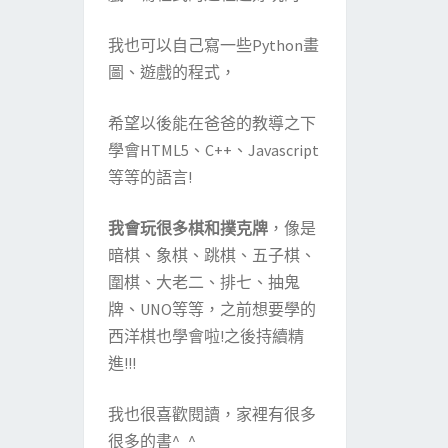
我也可以自己寫一些Python畫
圖、遊戲的程式，
希望以後能在爸爸的教導之下
學會HTML5、C++、Javascript
等等的語言!
我會玩很多棋和撲克牌
，像是
暗棋、象棋、跳棋、五子棋、
圍棋、大老二、排七、抽鬼
牌、UNO等等，之前想要學的
西洋棋也學會啦!之後持續精
進!!!
我也很喜歡閱讀，家裡有很多
很多的書^_^