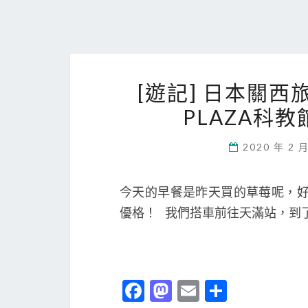
[遊記] 日本關西
PLAZA科教
2020 年 2 
今天的早餐是昨天買的草莓呢，好
優格！ 我們搭車前往天滿站，到
Fa
M
E
分