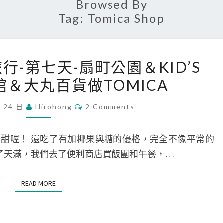
Browsed By
Tag:
Tomica Shop
[
旅行-第七天-扇町公園＆KID’S
遊
館＆大丸百貨做TOMICA
記
]
C
月 24 日
Hirohong
2 Comments
O
日
M
本
M
E
甜喔！ 還吃了有加椰果與糖的優格，完全不像平常的
關
N
T
了天滿，我們去了便利商店買飯團和午餐，…
西
S
旅
READ MORE
READ MORE
行
-
第