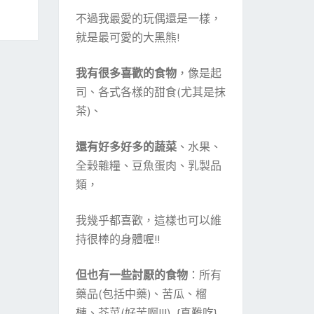
不過我最愛的玩偶還是一樣，
就是最可愛的大黑熊!
我有很多喜歡的食物
，像是起
司、各式各樣的甜食(尤其是抹
茶)、
還有好多好多的蔬菜
、水果、
全榖雜糧、豆魚蛋肉、乳製品
類，
我幾乎都喜歡，這樣也可以維
持很棒的身體喔!!
但也有一些討厭的食物
：所有
藥品(包括中藥)、苦瓜、榴
槤、芥菜(好苦啊!!!) {真難吃}