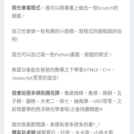
我也會寫程式
，我可以照著書上做出一些Scratch的
遊戲，
自己也會做一些有趣的小遊戲，寫程式的過程超好玩
的!
我也可以自己寫一些Python畫圖、遊戲的程式，
希望以後能在爸爸的教導之下學會HTML5、C++、
Javascript等等的語言!
我會玩很多棋和撲克牌
，像是暗棋、象棋、跳棋、五
子棋、圍棋、大老二、排七、抽鬼牌、UNO等等，之
前想要學的西洋棋也學會啦!之後持續精進!!!
我也很喜歡閱讀，家裡有很多很多的書^_^
還有玩桌遊:
璀璨寶石、拉密、卡卡頌、小島大面