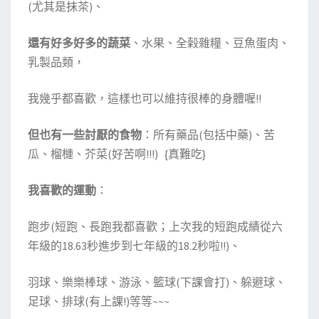
(尤其是抹茶)、
還有好多好多的蔬菜
、水果、全榖雜糧、豆魚蛋肉、
乳製品類，
我幾乎都喜歡，這樣也可以維持很棒的身體喔!!
但也有一些討厭的食物
：所有藥品(包括中藥)、苦
瓜、榴槤、芥菜(好苦啊!!!) {真難吃}
我喜歡的運動
：
跑步(短跑、長跑我都喜歡；上次我的短跑成績從六
年級的18.63秒進步到七年級的18.2秒啦!!)、
羽球、樂樂棒球、游泳、籃球(下課會打)、躲避球、
足球、排球(有上課!)等等~~~