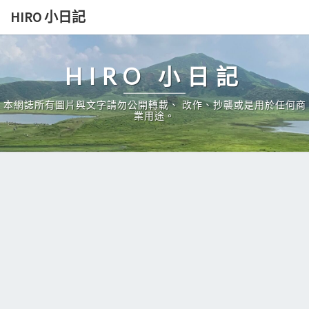
Skip
HIRO 小日記
to
content
HIRO 小日記
本網誌所有圖片與文字請勿公開轉載、 改作、抄襲或是用於任何商
業用途。