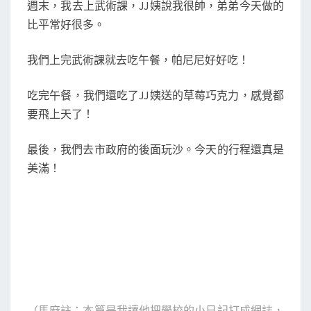
課
週末，我去上武術課，JJ姨說我很帥，弟弟今天做的
S
跟
比平常好很多。
市
我們上完武術課就去吃午餐，帕尼尼好好吃！
政
府
吃完午餐，我們還吃了JJ姨送的草莓巧克力，感覺都
玩
要飛上天了！
沙
最後，我們去市政府的後面玩沙。今天的行程還真是
美滿！
（馬麻註：本篇是我讓他把學校的小日記打成網誌，