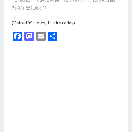
所以字數比較少）
(Visited 99 times, 1 visits today)
Fa
M
E
分
ce
as
m
享
b
to
ai
o
d
l
o
o
k
n