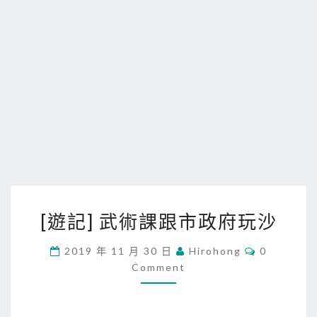
[
[遊記] 武術課跟市政府玩沙
遊
記
C
2019 年 11 月 30 日
Hirohong
0
O
]
Comment
M
武
M
E
術
N
T