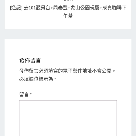
[遊記] 去101觀景台+鼎泰豐+象山公園玩耍+成真咖啡下
午茶
發佈留言
發佈留言必須填寫的電子郵件地址不會公開。
必填欄位標示為
*
留言
*