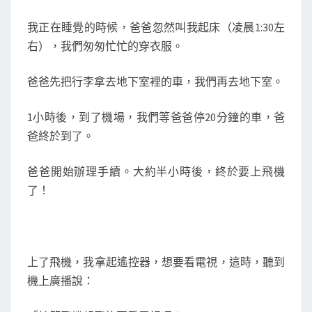
關
N
T
西
我正在睡覺的時候，爸爸忽然叫我起床（凌晨1:30左
S
旅
右），我們匆匆忙忙的穿衣服。
行
-
爸爸先把行李拿去地下室裡的車，我們再去地下室。
第
一
1小時後，到了機場，我們等爸爸停20分鐘的車，爸
天
爸終於到了。
-
爸爸開始辦理手續。大約半小時後，終於要上飛機
離
了！
開
台
灣
上了飛機，我拿起遙控器，想要看電視，這時，聽到
機上廣播說：