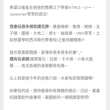
希望以後能在爸爸的教導之下學會HTML5、C++、
Javascript等等的語言!
我會玩很多棋和撲克牌
，像是暗棋、象棋、跳棋、五
子棋、圍棋、大老二、排七、抽鬼牌、UNO等等，之
前想要學的西洋棋也學會啦!之後持續精進!!!
我也很喜歡閱讀，家裡有很多很多的書^_^
還有玩桌遊:
璀璨寶石、拉密、卡卡頌、小島大面
積……各式各樣的桌遊都很有趣~~
以上就是我今年的自我介紹，大家有認真閱讀嗎?
如果有的話，趕快搜尋你有興趣的遊記、日記、畫畫
紀錄跟創作故事吧，展開新的一場閱讀冒險吧!