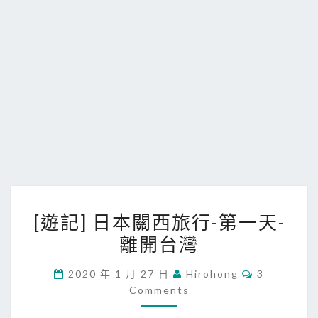
[
[遊記] 日本關西旅行-第一天-
遊
離開台灣
記
]
C
2020 年 1 月 27 日
Hirohong
3
日
O
Comments
M
本
M
E