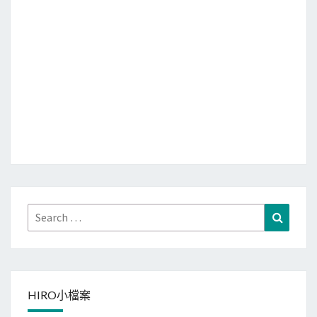
Search
Search
for:
HIRO小檔案