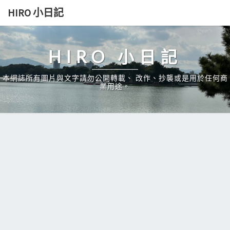
Skip
HIRO 小日記
to
content
HIRO 小日記
本網誌所有圖片與文字請勿公開轉載、 改作、抄襲或是用於任何商
業用途。