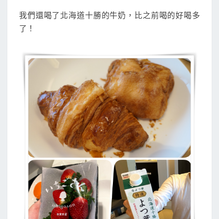
-
我們還喝了北海道十勝的牛奶，比之前喝的好喝多
第
了！
三
天
-
錦
市
場
&
祇
園