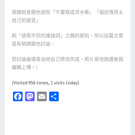
我開始會跟他說些「不要寫成流水帳」「描述情境＆
自己的感受」
和「使用不同的連接詞」之類的原則，
所以這篇文章
是有稍微跟他討論，
但討論後還是由他自己修改完成。照片是他挑選後我
編輯上傳。）
(Visited 956 times, 1 visits today)
Fa
M
E
分
ce
as
m
享
b
to
ai
o
d
l
o
o