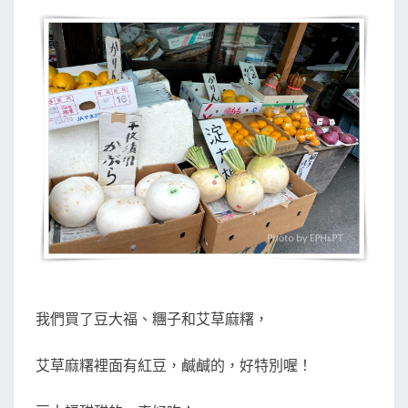
我們買了豆大福、糰子和艾草麻糬，
艾草麻糬裡面有紅豆，鹹鹹的，好特別喔！