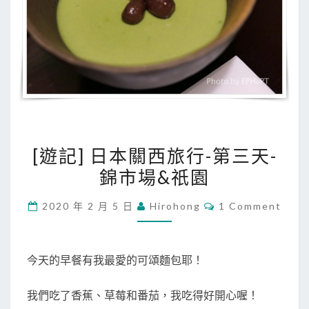
[
[遊記] 日本關西旅行-第三天-
遊
錦市場&祇園
記
]
C
2020 年 2 月 5 日
Hirohong
1 Comment
日
O
M
本
M
E
關
N
今天的早餐有我最愛的可頌麵包耶！
T
西
S
旅
我們吃了香蕉、草莓和番茄，我吃得好開心喔！
行