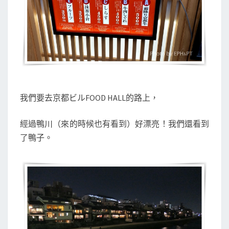
我們要去
京都ビルFOOD HALL的路上，
經過鴨川（來的時候也有看到）好漂亮！
我們還看到
了鴨子。