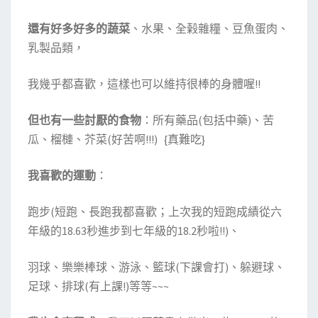
還有好多好多的蔬菜
、水果、全榖雜糧、豆魚蛋肉、
乳製品類，
我幾乎都喜歡，這樣也可以維持很棒的身體喔!!
但也有一些討厭的食物
：所有藥品(包括中藥)、苦
瓜、榴槤、芥菜(好苦啊!!!) {真難吃}
我喜歡的運動
：
跑步(短跑、長跑我都喜歡；上次我的短跑成績從六
年級的18.63秒進步到七年級的18.2秒啦!!)、
羽球、樂樂棒球、游泳、籃球(下課會打)、躲避球、
足球、排球(有上課!)等等~~~