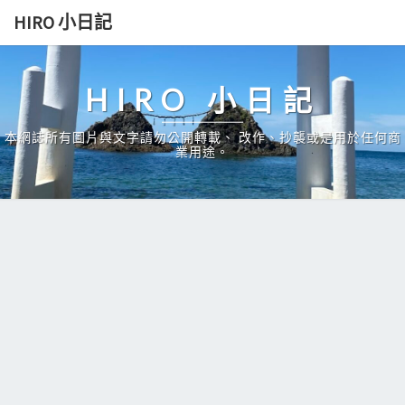
Skip
HIRO 小日記
to
content
HIRO 小日記
本網誌所有圖片與文字請勿公開轉載、 改作、抄襲或是用於任何商
業用途。