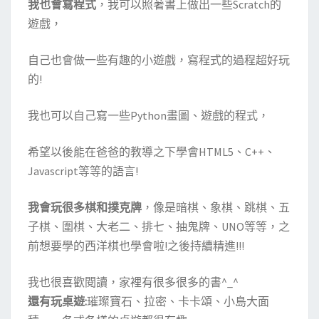
我也會寫程式
，我可以照著書上做出一些Scratch的
遊戲，
自己也會做一些有趣的小遊戲，寫程式的過程超好玩
的!
我也可以自己寫一些Python畫圖、遊戲的程式，
希望以後能在爸爸的教導之下學會HTML5、C++、
Javascript等等的語言!
我會玩很多棋和撲克牌
，像是暗棋、象棋、跳棋、五
子棋、圍棋、大老二、排七、抽鬼牌、UNO等等，之
前想要學的西洋棋也學會啦!之後持續精進!!!
我也很喜歡閱讀，家裡有很多很多的書^_^
還有玩桌遊:
璀璨寶石、拉密、卡卡頌、小島大面