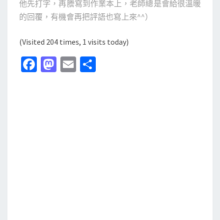
他先打字，再謄寫到作業本上，老師總是會給很溫暖
的回覆，有機會再把評語也寫上來^^）
(Visited 204 times, 1 visits today)
Fa
M
E
分
ce
as
m
享
b
to
ai
o
d
l
o
o
k
n