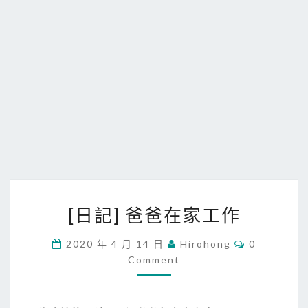
[
[日記] 爸爸在家工作
日
記
C
2020 年 4 月 14 日
Hirohong
0
O
]
Comment
M
爸
M
E
爸
N
T