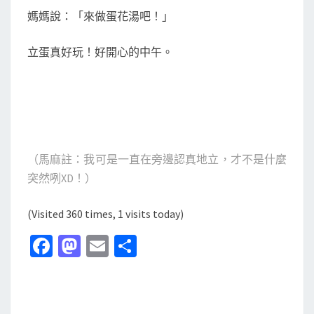
媽媽說：「來做蛋花湯吧！」
立蛋真好玩！好開心的中午。
（馬麻註：我可是一直在旁邊認真地立，才不是什麼
突然咧XD！）
(Visited 360 times, 1 visits today)
Fa
M
E
分
ce
as
m
享
b
to
ai
o
d
l