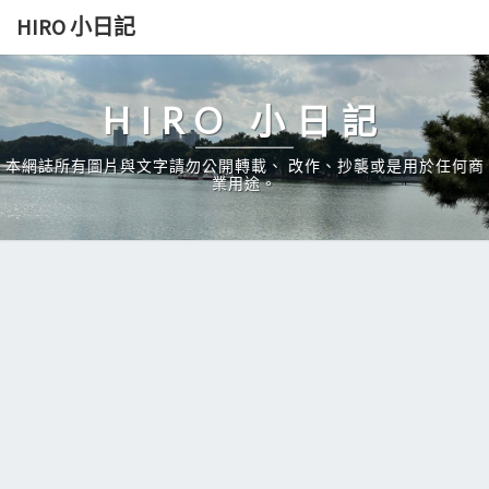
Skip
HIRO 小日記
to
content
HIRO 小日記
本網誌所有圖片與文字請勿公開轉載、 改作、抄襲或是用於任何商
業用途。