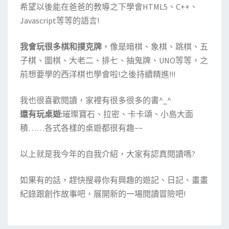
希望以後能在爸爸的教導之下學會HTML5、C++、
Javascript等等的語言!
我會玩很多棋和撲克牌
，像是暗棋、象棋、跳棋、五
子棋、圍棋、大老二、排七、抽鬼牌、UNO等等，之
前想要學的西洋棋也學會啦!之後持續精進!!!
我也很喜歡閱讀，家裡有很多很多的書^_^
還有玩桌遊:
璀璨寶石、拉密、卡卡頌、小島大面
積……各式各樣的桌遊都很有趣~~
以上就是我今年的自我介紹，大家有認真閱讀嗎?
如果有的話，趕快搜尋你有興趣的遊記、日記、畫畫
紀錄跟創作故事吧，展開新的一場閱讀冒險吧!