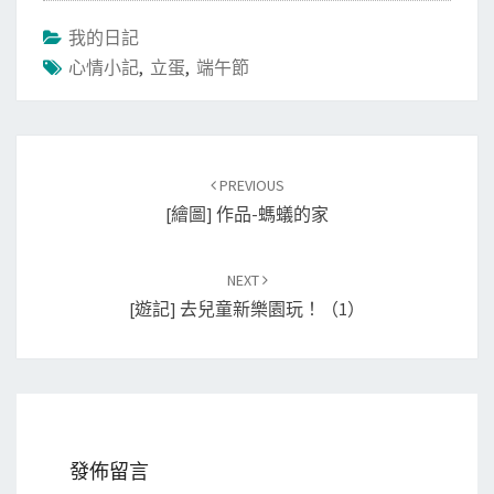
我的日記
心情小記
,
立蛋
,
端午節
Post
PREVIOUS
navigation
[繪圖] 作品-螞蟻的家
NEXT
[遊記] 去兒童新樂園玩！（1）
發佈留言