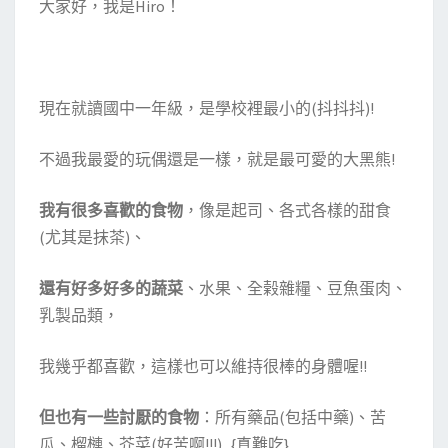
大家好，我是Hiro！
現在就讀國中一年級，是學校裡最小的(抖抖抖)!
不過我最愛的玩偶還是一樣，就是最可愛的大黑熊!
我有很多喜歡的食物
，像是起司、各式各樣的甜食
(尤其是抹茶)、
還有好多好多的蔬菜
、水果、全榖雜糧、豆魚蛋肉、
乳製品類，
我幾乎都喜歡，這樣也可以維持很棒的身體喔!!
但也有一些討厭的食物
：所有藥品(包括中藥)、苦
瓜、榴槤、芥菜(好苦啊!!!) {真難吃}