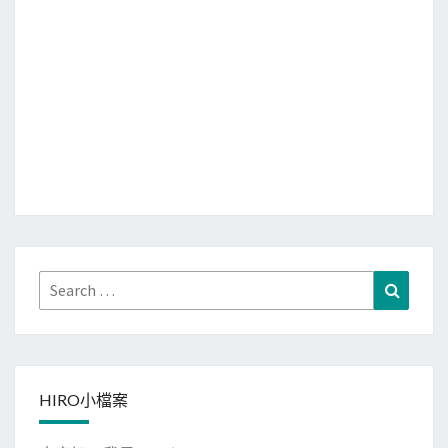
Search
Search
for:
HIRO小檔案