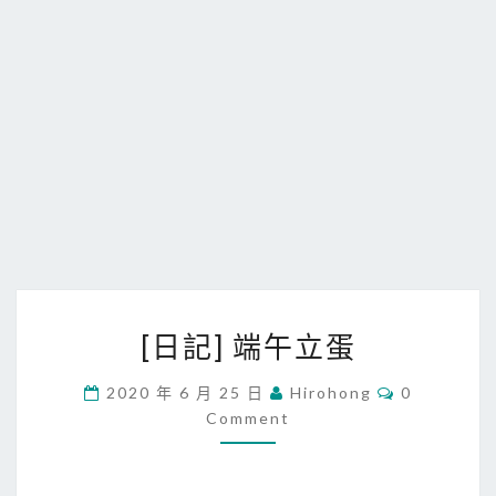
[
[日記] 端午立蛋
日
記
C
2020 年 6 月 25 日
Hirohong
0
O
]
Comment
M
端
M
E
午
N
T