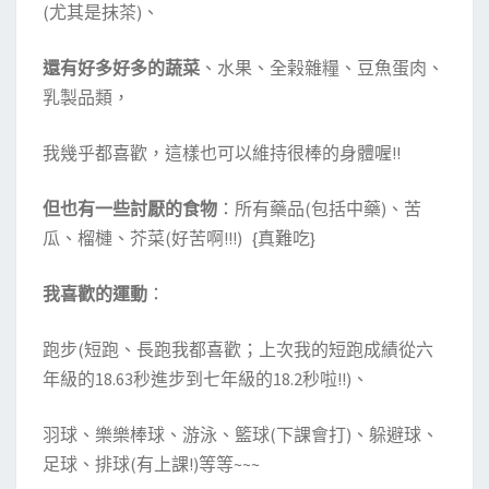
(尤其是抹茶)、
還有好多好多的蔬菜
、水果、全榖雜糧、豆魚蛋肉、
乳製品類，
我幾乎都喜歡，這樣也可以維持很棒的身體喔!!
但也有一些討厭的食物
：所有藥品(包括中藥)、苦
瓜、榴槤、芥菜(好苦啊!!!) {真難吃}
我喜歡的運動
：
跑步(短跑、長跑我都喜歡；上次我的短跑成績從六
年級的18.63秒進步到七年級的18.2秒啦!!)、
羽球、樂樂棒球、游泳、籃球(下課會打)、躲避球、
足球、排球(有上課!)等等~~~