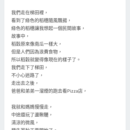
我們走在梯田裡，
看到了綠色的稻穗隨風飄揚，
綠色的稻穗讓我想起一個民間故事，
故事中，
稻穀原來像南瓜一樣大，
但是人們因為浪費食物，
所以稻穀就變得像現在的樣子了。
我們走下了梯田，
不小心迷路了，
走出去之後，
爸爸和弟弟一溜煙的跑去看Pizza店，
我就和媽媽慢慢走，
中途還玩了盪鞦韆，
清涼的微風，