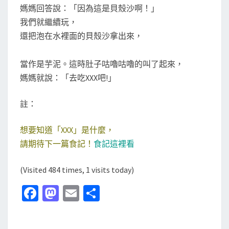
媽媽回答說：「因為這是貝殼沙啊！」
我們就繼續玩，
還把泡在水裡面的貝殼沙拿出來，
當作是芋泥。這時肚子咕嚕咕嚕的叫了起來，
媽媽就說：「去吃XXX吧!」
註：
想要知道「XXX」是什麼，
請期待下一篇食記！
食記這裡看
(Visited 484 times, 1 visits today)
Fa
M
E
分
ce
as
m
享
b
to
ai