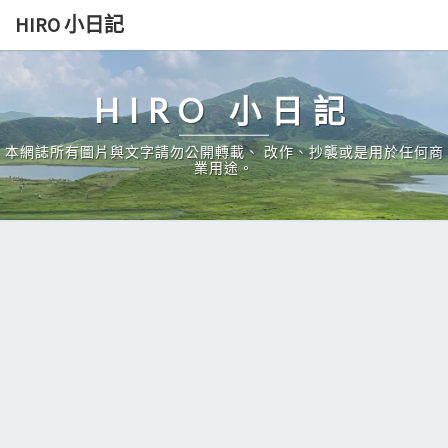
Skip
HIRO 小日記
to
content
HIRO 小日記
本網誌所有圖片與文字請勿公開轉載、 改作、抄襲或是用於任何商
業用途。