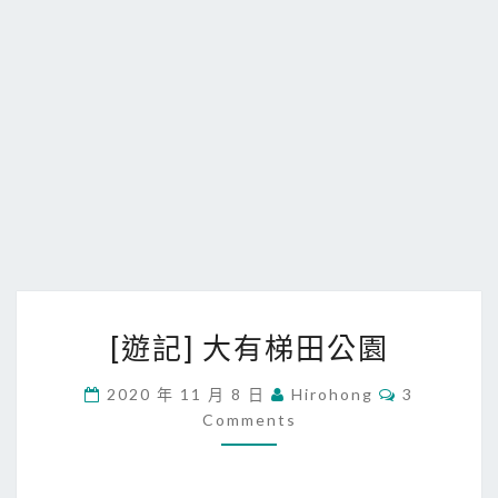
[
[遊記] 大有梯田公園
遊
記
C
2020 年 11 月 8 日
Hirohong
3
O
]
Comments
M
大
M
E
有
N
T