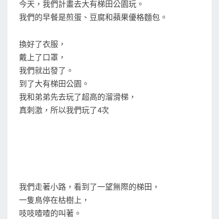
梯
今天，我們計畫去大有梯田公園玩。
S
田
我們的早餐是煎蛋、豆腐和蘋果優格麵包。
公
園
換好了衣服，
戴上了口罩，
我們就出發了。
到了大有梯田公園。
我和弟弟先去玩了超高的溜滑梯，
真刺激，所以我們玩了4次
我們走著小路，看到了一望無際的梯田，
一隻鳥停在枯樹上，
吱吱喳喳的叫著。