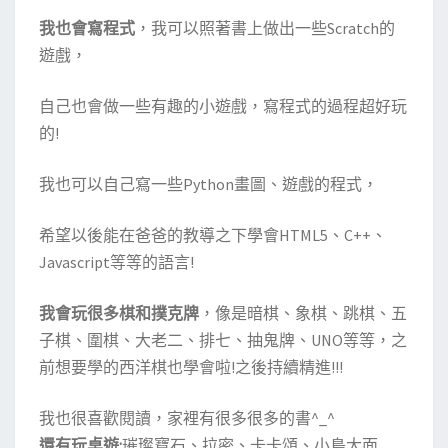
我也會寫程式
，我可以照著書上做出一些Scratch的
遊戲，
自己也會做一些有趣的小遊戲，寫程式的過程超好玩
的!
我也可以自己寫一些Python畫圖、遊戲的程式，
希望以後能在爸爸的教導之下學會HTML5、C++、
Javascript等等的語言!
我會玩很多棋和撲克牌
，像是暗棋、象棋、跳棋、五
子棋、圍棋、大老二、排七、抽鬼牌、UNO等等，之
前想要學的西洋棋也學會啦!之後持續精進!!!
我也很喜歡閱讀，家裡有很多很多的書^_^
還有玩桌遊:
璀璨寶石、拉密、卡卡頌、小島大面