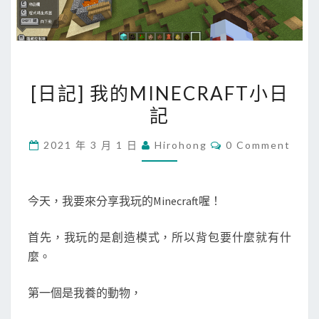
[
[日記] 我的MINECRAFT小日
日
記
記
]
C
2021 年 3 月 1 日
Hirohong
0 Comment
我
O
M
的
M
E
M
N
今天，我要來分享我玩的Minecraft喔！
T
I
S
N
首先，我玩的是創造模式，所以背包要什麼就有什
E
麼。
C
R
第一個是我養的動物，
A