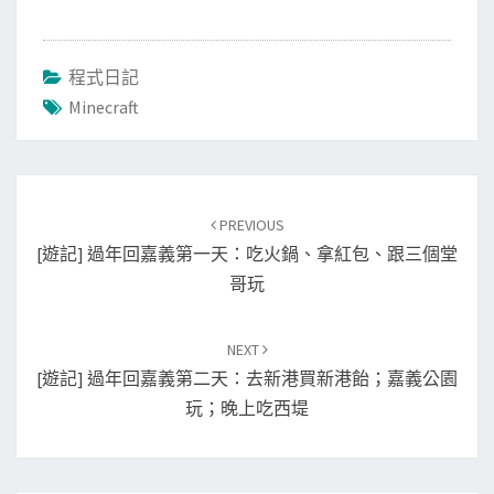
程式日記
Minecraft
Post
PREVIOUS
navigation
[遊記] 過年回嘉義第一天：吃火鍋、拿紅包、跟三個堂
哥玩
NEXT
[遊記] 過年回嘉義第二天：去新港買新港飴；嘉義公園
玩；晚上吃西堤