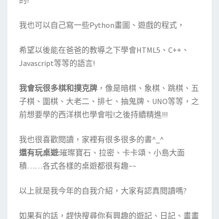
的!
我也可以自己寫一些Python畫圖、遊戲的程式，
希望以後能在爸爸的教導之下學會HTML5、C++、
Javascript等等的語言!
我會玩很多棋和撲克牌
，像是暗棋、象棋、跳棋、五
子棋、圍棋、大老二、排七、抽鬼牌、UNO等等，之
前想要學的西洋棋也學會啦!之後持續精進!!!
我也很喜歡閱讀，家裡有很多很多的書^_^
還有玩桌遊:
璀璨寶石、拉密、卡卡頌、小島大面
積……各式各樣的桌遊都很有趣~~
以上就是我今年的自我介紹，大家有認真閱讀嗎?
如果有的話，趕快搜尋你有興趣的遊記、日記、畫畫