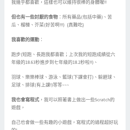
我幾乎都喜歡，這樣也可以維持很棒的身體喔!!
但也有一些討厭的食物
：所有藥品(包括中藥)、苦
瓜、榴槤、芥菜(好苦啊!!!) {真難吃}
我喜歡的運動
：
跑步(短跑、長跑我都喜歡；上次我的短跑成績從六
年級的18.63秒進步到七年級的18.2秒啦!!)、
羽球、樂樂棒球、游泳、籃球(下課會打)、躲避球、
足球、排球(有上課!)等等~~~
我也會寫程式
，我可以照著書上做出一些Scratch的
遊戲，
自己也會做一些有趣的小遊戲，寫程式的過程超好玩