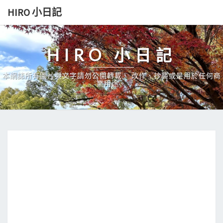
Skip
HIRO 小日記
to
content
HIRO 小日記
本網誌所有圖片與文字請勿公開轉載、 改作、抄襲或是用於任何商
業用途。