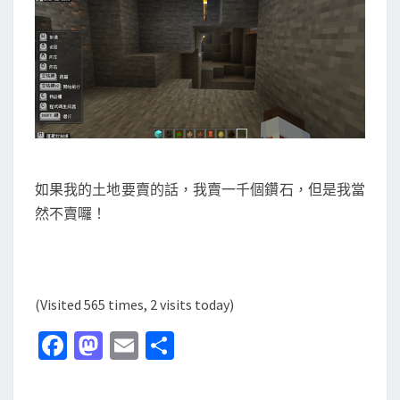
如果我的土地要賣的話，我賣一千個鑽石，但是我當
然不賣囉！
(Visited 565 times, 2 visits today)
Fa
M
E
分
ce
as
m
享