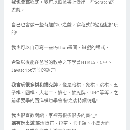
我也會寫程式
，我可以照著書上做出一些Scratch的
遊戲，
自己也會做一些有趣的小遊戲，寫程式的過程超好玩
的!
我也可以自己寫一些Python畫圖、遊戲的程式，
希望以後能在爸爸的教導之下學會HTML5、C++、
Javascript等等的語言!
我會玩很多棋和撲克牌
，像是暗棋、象棋、跳棋、五
子棋、圍棋、大老二、排七、抽鬼牌、UNO等等，之
前想要學的西洋棋也學會啦!之後持續精進!!!
我也很喜歡閱讀，家裡有很多很多的書^_^
還有玩桌遊:
璀璨寶石、拉密、卡卡頌、小島大面