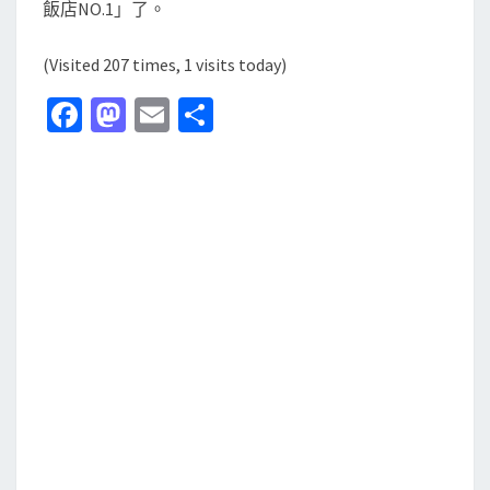
飯店NO.1」了。
(Visited 207 times, 1 visits today)
Fa
M
E
分
ce
as
m
享
b
to
ai
o
d
l
o
o
k
n