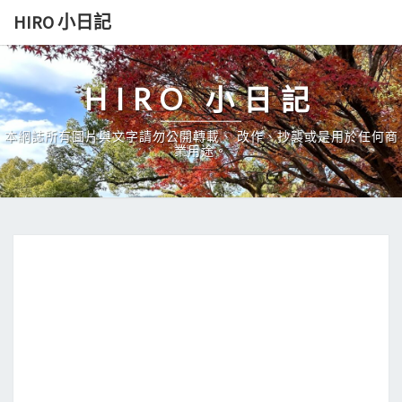
Skip
HIRO 小日記
to
content
HIRO 小日記
本網誌所有圖片與文字請勿公開轉載、 改作、抄襲或是用於任何商
業用途。