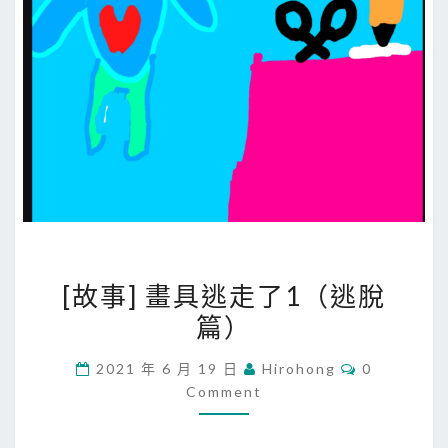
[
[故事] 畫具逃走了1（逃脫
故
篇）
事
]
C
2021 年 6 月 19 日
Hirohong
0
畫
O
Comment
M
具
M
E
逃
N