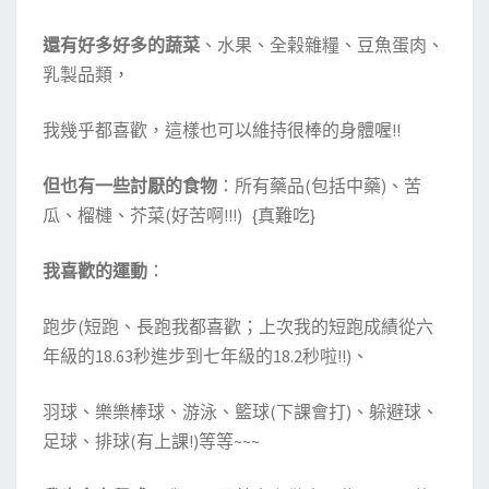
還有好多好多的蔬菜
、水果、全榖雜糧、豆魚蛋肉、
乳製品類，
我幾乎都喜歡，這樣也可以維持很棒的身體喔!!
但也有一些討厭的食物
：所有藥品(包括中藥)、苦
瓜、榴槤、芥菜(好苦啊!!!) {真難吃}
我喜歡的運動
：
跑步(短跑、長跑我都喜歡；上次我的短跑成績從六
年級的18.63秒進步到七年級的18.2秒啦!!)、
羽球、樂樂棒球、游泳、籃球(下課會打)、躲避球、
足球、排球(有上課!)等等~~~