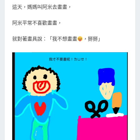
T
走
這天，媽媽叫阿米去畫畫，
S
了
1
阿米平常不喜歡畫畫，
（
逃
就對著畫具說：「我不想畫畫
，掰掰」
脫
篇
）