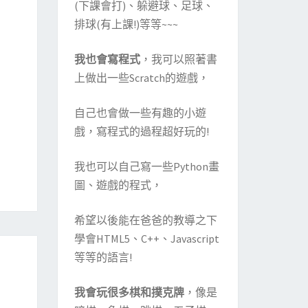
(下課會打)、躲避球、足球、
排球(有上課!)等等~~~
我也會寫程式
，我可以照著書
上做出一些Scratch的遊戲，
自己也會做一些有趣的小遊
戲，寫程式的過程超好玩的!
我也可以自己寫一些Python畫
圖、遊戲的程式，
希望以後能在爸爸的教導之下
學會HTML5、C++、Javascript
等等的語言!
我會玩很多棋和撲克牌
，像是