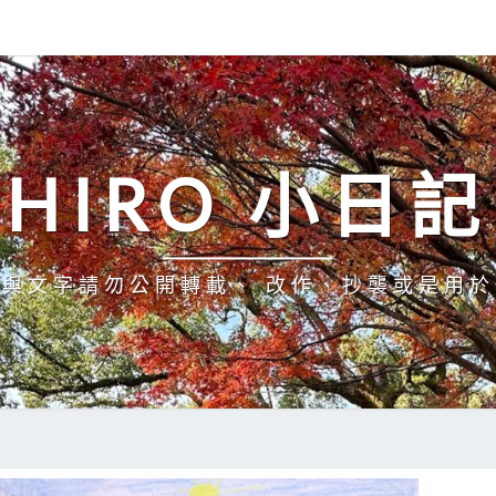
HIRO 小日記
與文字請勿公開轉載、 改作、抄襲或是用