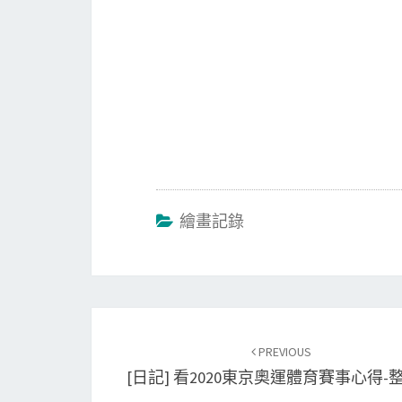
k
n
繪畫記錄
Post
PREVIOUS
navigation
[日記] 看2020東京奧運體育賽事心得-