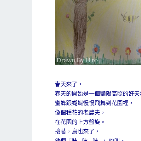
春天來了，
春天的開始是一個豔陽高照的好天
蜜蜂跟蝴蝶慢慢飛舞到花園裡，
像個種花的老農夫，
在花園的上方盤旋。
接著，鳥也來了，
他們「吱—吱—吱—」的叫，