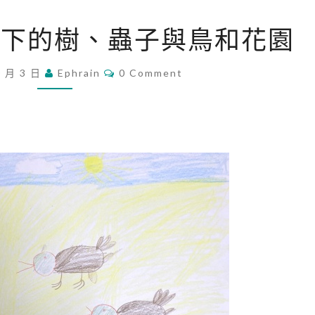
[
豔陽下的樹、蟲子與鳥和花園
繪
圖
C
0 月 3 日
Ephrain
0 Comment
O
]
M
春
M
E
天
N
T
豔
S
陽
下
的
樹
、
蟲
子