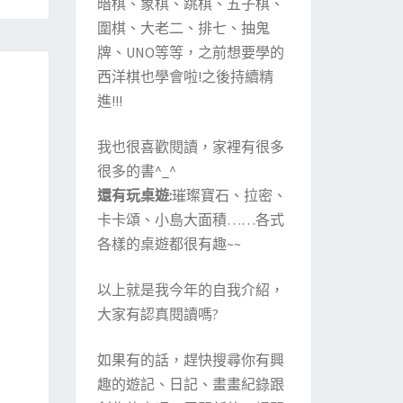
暗棋、象棋、跳棋、五子棋、
圍棋、大老二、排七、抽鬼
牌、UNO等等，之前想要學的
西洋棋也學會啦!之後持續精
進!!!
我也很喜歡閱讀，家裡有很多
很多的書^_^
還有玩桌遊:
璀璨寶石、拉密、
卡卡頌、小島大面積……各式
各樣的桌遊都很有趣~~
以上就是我今年的自我介紹，
大家有認真閱讀嗎?
如果有的話，趕快搜尋你有興
趣的遊記、日記、畫畫紀錄跟