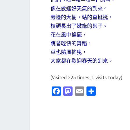
像在歡迎好天氣的到來。
旁邊的大樹，站的直挺挺，
枝頭長出了嫩綠的葉子。
花在風中搖擺，
跳著輕快的舞蹈，
草也隨風搖曳，
大家都在歡迎春天的到來。
(Visited 225 times, 1 visits today)
Fa
M
E
分
ce
as
m
享
b
to
ai
o
d
l
o
o