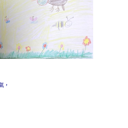
與
鳥
和
花
園
氣，