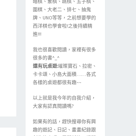
暗棋、象棋、跳棋、五子棋、
圍棋、大老二、排七、抽鬼
牌、UNO等等，之前想要學的
西洋棋也學會啦!之後持續精
進!!!
我也很喜歡閱讀，家裡有很多
很多的書^_^
還有玩桌遊:
璀璨寶石、拉密、
卡卡頌、小島大面積……各式
各樣的桌遊都很有趣~~
以上就是我今年的自我介紹，
大家有認真閱讀嗎?
如果有的話，趕快搜尋你有興
趣的遊記、日記、畫畫紀錄跟