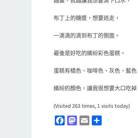
越畫，就越讓我想要滴下口水，
布丁上的糖漿，想要逃走，
一滴滴的滴到布丁的側面。
最後是好吃的繽紛彩色蛋糕，
蛋糕有橘色、咖啡色、灰色、藍色
繽紛的顏色，讓我很想要大口吃掉
(Visited 263 times, 1 visits today)
Fa
M
E
分
ce
as
m
享