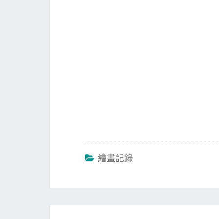
b
to
ai
o
d
l
o
o
k
n
繪畫記錄