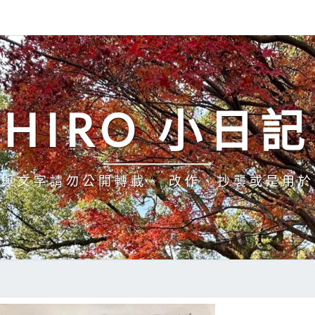
HIRO 小日記
與文字請勿公開轉載、 改作、抄襲或是用