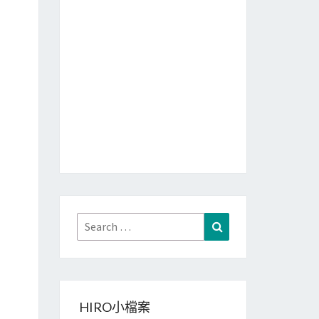
Search
Search
for:
HIRO小檔案