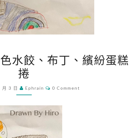
[
、五色水餃、布丁、繽紛蛋糕
繪
捲
畫
]
C
0 月 3 日
煎
Ephrain
0 Comment
O
M
餃
M
、
E
N
五
T
S
色
水