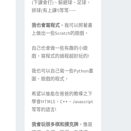
(下課會打)、躲避球、足球、
排球(有上課!)等等~~~
我也會寫程式
，我可以照著書
上做出一些Scratch的遊戲，
自己也會做一些有趣的小遊
戲，寫程式的過程超好玩的!
我也可以自己寫一些Python畫
圖、遊戲的程式，
希望以後能在爸爸的教導之下
學會HTML5、C++、Javascript
等等的語言!
我會玩很多棋和撲克牌
，像是