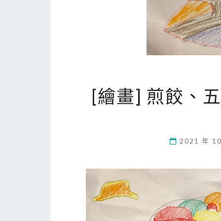
[繪畫] 煎餃
2021 年 1