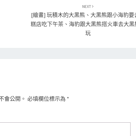
NEXT
[繪畫] 玩積木的大黑熊、大黑熊跟小海豹要
糕店吃下午茶、海豹跟大黑熊搭火車去大黑
玩
不會公開。
必填欄位標示為
*