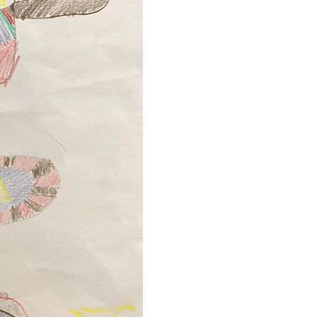
餃
、
布
丁
、
繽
紛
蛋
糕
捲