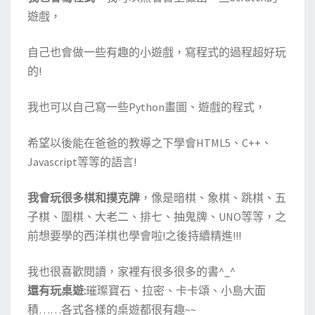
遊戲，
自己也會做一些有趣的小遊戲，寫程式的過程超好玩
的!
我也可以自己寫一些Python畫圖、遊戲的程式，
希望以後能在爸爸的教導之下學會HTML5、C++、
Javascript等等的語言!
我會玩很多棋和撲克牌
，像是暗棋、象棋、跳棋、五
子棋、圍棋、大老二、排七、抽鬼牌、UNO等等，之
前想要學的西洋棋也學會啦!之後持續精進!!!
我也很喜歡閱讀，家裡有很多很多的書^_^
還有玩桌遊:
璀璨寶石、拉密、卡卡頌、小島大面
積……各式各樣的桌遊都很有趣~~