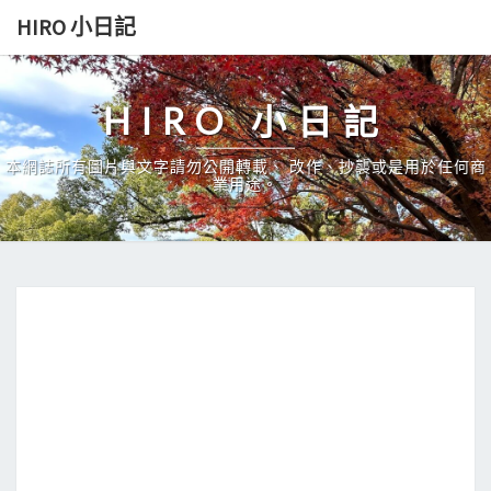
Skip
HIRO 小日記
to
content
HIRO 小日記
本網誌所有圖片與文字請勿公開轉載、 改作、抄襲或是用於任何商
業用途。