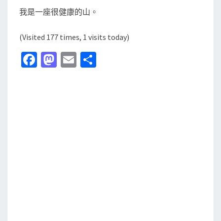
我是一座很健康的山。
(Visited 177 times, 1 visits today)
Fa
M
E
分
ce
as
m
享
b
to
ai
o
d
l
o
o
k
n