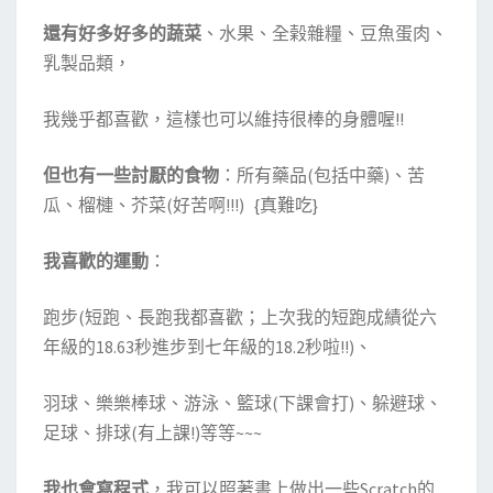
還有好多好多的蔬菜
、水果、全榖雜糧、豆魚蛋肉、
乳製品類，
我幾乎都喜歡，這樣也可以維持很棒的身體喔!!
但也有一些討厭的食物
：所有藥品(包括中藥)、苦
瓜、榴槤、芥菜(好苦啊!!!) {真難吃}
我喜歡的運動
：
跑步(短跑、長跑我都喜歡；上次我的短跑成績從六
年級的18.63秒進步到七年級的18.2秒啦!!)、
羽球、樂樂棒球、游泳、籃球(下課會打)、躲避球、
足球、排球(有上課!)等等~~~
我也會寫程式
，我可以照著書上做出一些Scratch的