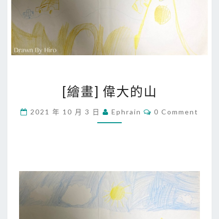
[
[繪畫] 偉大的山
繪
畫
C
2021 年 10 月 3 日
Ephrain
0 Comment
O
]
M
偉
M
E
大
N
T
的
S
山