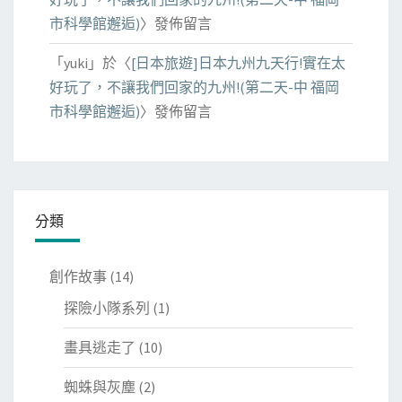
市科學館邂逅)
〉發佈留言
「
yuki
」於〈
[日本旅遊]日本九州九天行!實在太
好玩了，不讓我們回家的九州!(第二天-中 福岡
市科學館邂逅)
〉發佈留言
分類
創作故事
(14)
探險小隊系列
(1)
畫具逃走了
(10)
蜘蛛與灰塵
(2)