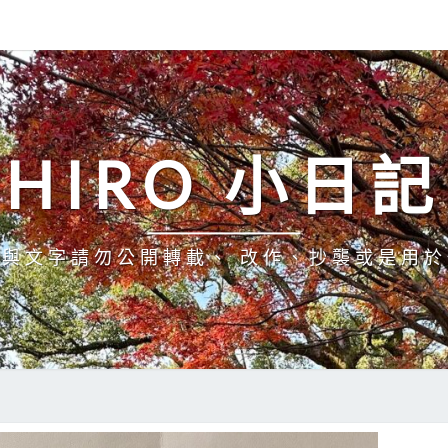
HIRO 小日記
與文字請勿公開轉載、 改作、抄襲或是用