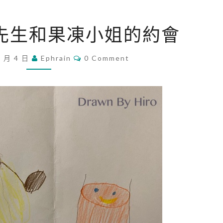
[
丁先生和果凍小姐的約會
繪
畫
C
0 月 4 日
Ephrain
0 Comment
O
]
M
布
M
E
丁
N
T
先
S
生
和
果
凍
小
姐
的