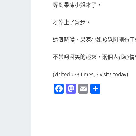
等到果凍小姐來了，
才停止了舞步，
這個時候，果凍小姐發覺剛剛布丁
不禁呵呵笑的起來，兩個人都心情
(Visited 238 times, 2 visits today)
Fa
M
E
分
ce
as
m
享
b
to
ai
o
d
l
o
o