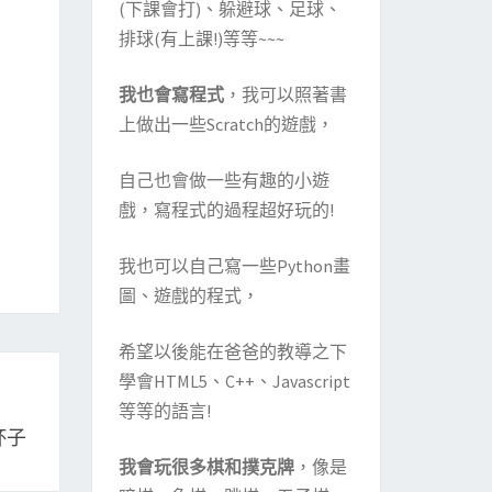
(下課會打)、躲避球、足球、
排球(有上課!)等等~~~
我也會寫程式
，我可以照著書
上做出一些Scratch的遊戲，
自己也會做一些有趣的小遊
戲，寫程式的過程超好玩的!
我也可以自己寫一些Python畫
圖、遊戲的程式，
希望以後能在爸爸的教導之下
學會HTML5、C++、Javascript
等等的語言!
杯子
我會玩很多棋和撲克牌
，像是