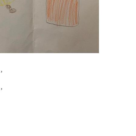
約
會
，
，