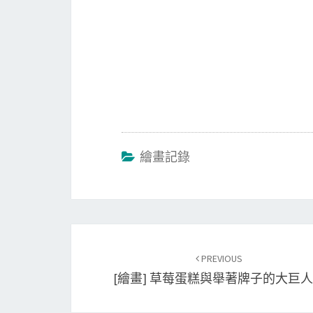
k
n
繪畫記錄
Post
PREVIOUS
navigation
[繪畫] 草莓蛋糕與舉著牌子的大巨