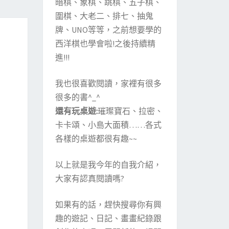
暗棋、象棋、跳棋、五子棋、
圍棋、大老二、排七、抽鬼
牌、UNO等等，之前想要學的
西洋棋也學會啦!之後持續精
進!!!
我也很喜歡閱讀，家裡有很多
很多的書^_^
還有玩桌遊:
璀璨寶石、拉密、
卡卡頌、小島大面積……各式
各樣的桌遊都很有趣~~
以上就是我今年的自我介紹，
大家有認真閱讀嗎?
如果有的話，趕快搜尋你有興
趣的遊記、日記、畫畫紀錄跟