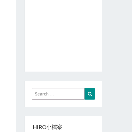
Search
Search
for:
HIRO小檔案