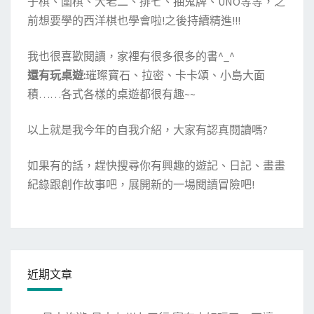
子棋、圍棋、大老二、排七、抽鬼牌、UNO等等，之
前想要學的西洋棋也學會啦!之後持續精進!!!
我也很喜歡閱讀，家裡有很多很多的書^_^
還有玩桌遊:
璀璨寶石、拉密、卡卡頌、小島大面
積……各式各樣的桌遊都很有趣~~
以上就是我今年的自我介紹，大家有認真閱讀嗎?
如果有的話，趕快搜尋你有興趣的遊記、日記、畫畫
紀錄跟創作故事吧，展開新的一場閱讀冒險吧!
近期文章