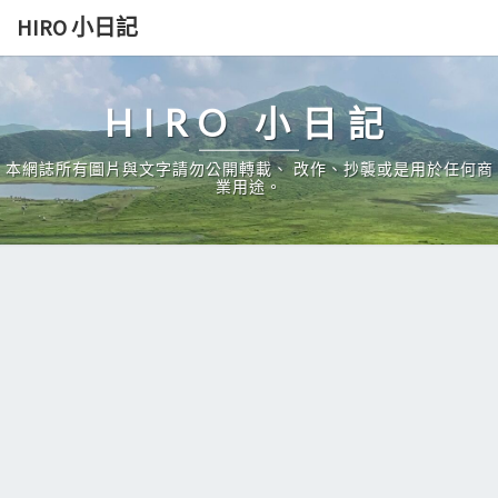
Skip
HIRO 小日記
to
content
HIRO 小日記
本網誌所有圖片與文字請勿公開轉載、 改作、抄襲或是用於任何商
業用途。