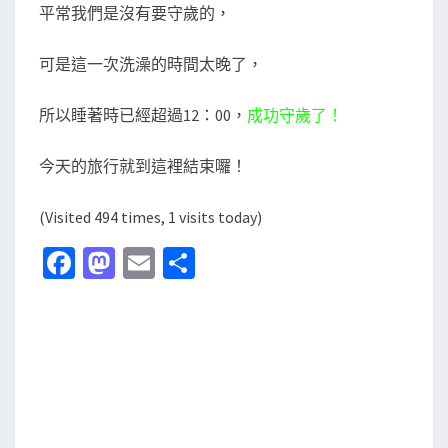
平常我們是沒有要守歲的，
可是這一次洗澡的時間太晚了，
所以睡著時已經超過12：00，
成功守歲了
！
今天的旅行就到這裡結束囉！
(Visited 494 times, 1 visits today)
Fa
M
E
分
ce
as
m
享
b
to
ai
o
d
l
o
o
k
n