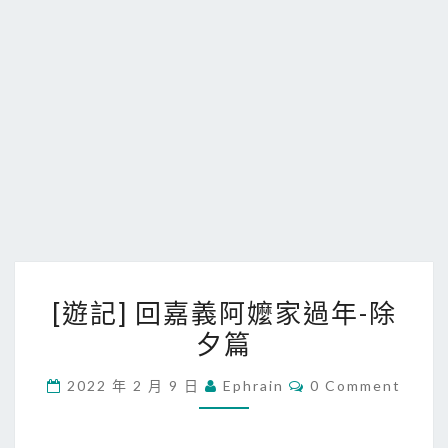
[
[遊記] 回嘉義阿嬤家過年-除
遊
夕篇
記
]
C
2022 年 2 月 9 日
Ephrain
0 Comment
回
O
M
嘉
M
E