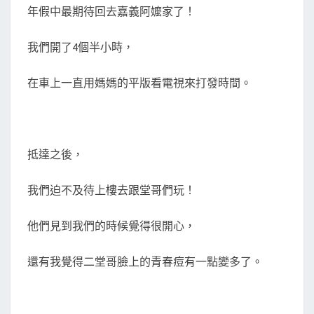
義
N
年假中最期待回去嘉義阿嬤家了！
T
阿
S
嬤
我們開了4個半小時，
家
過
在車上一直用媽媽的平版看電視來打發時間。
年
-
除
抵達之後，
夕
篇
我們迫不及待上樓去跟堂哥們玩！
他們見到我們的時候覺得很開心，
還有我覺得二堂哥臉上的青春痘有一點變多了。