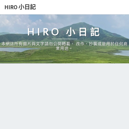
Skip
HIRO 小日記
to
content
HIRO 小日記
本網誌所有圖片與文字請勿公開轉載、 改作、抄襲或是用於任何商
業用途。