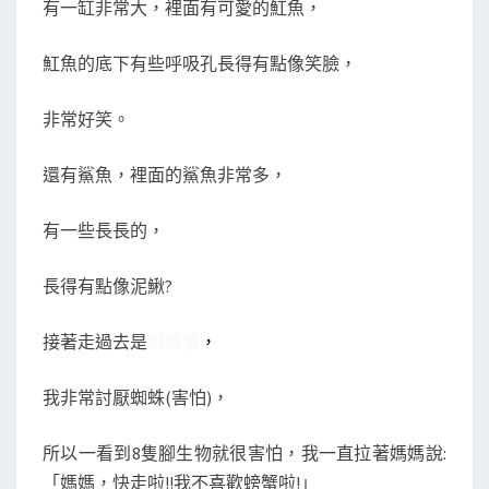
有一缸非常大，裡面有可愛的魟魚，
魟魚的底下有些呼吸孔長得有點像笑臉，
非常好笑。
還有鯊魚，裡面的鯊魚非常多，
有一些長長的，
長得有點像泥鰍?
接著走過去是
蜘蛛蟹
，
我非常討厭蜘蛛(害怕)，
所以一看到8隻腳生物就很害怕，我一直拉著媽媽說:
「媽媽，快走啦!!我不喜歡螃蟹啦!」