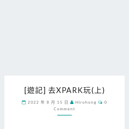
[
[遊記] 去XPARK玩(上)
遊
記
C
2022 年 8 月 15 日
Hirohong
0
O
]
Comment
M
去
M
E
X
N
T