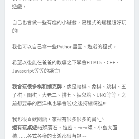
遊戲，
自己也會做一些有趣的小遊戲，寫程式的過程超好玩
的!
我也可以自己寫一些Python畫圖、遊戲的程式，
希望以後能在爸爸的教導之下學會HTML5、C++、
Javascript等等的語言!
我會玩很多棋和撲克牌
，像是暗棋、象棋、跳棋、五
子棋、圍棋、大老二、排七、抽鬼牌、UNO等等，之
前想要學的西洋棋也學會啦!之後持續精進!!!
我也很喜歡閱讀，家裡有很多很多的書^_^
還有玩桌遊:
璀璨寶石、拉密、卡卡頌、小島大面
積……各式各樣的桌遊都很有趣~~