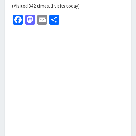
(Visited 342 times, 1 visits today)
Fa
M
E
分
ce
as
m
享
b
to
ai
o
d
l
o
o
k
n