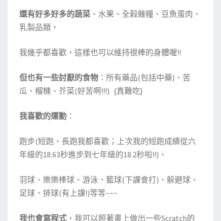
還有好多好多的蔬菜
、水果、全榖雜糧、豆魚蛋肉、
乳製品類，
我幾乎都喜歡，這樣也可以維持很棒的身體喔!!
但也有一些討厭的食物
：所有藥品(包括中藥)、苦
瓜、榴槤、芥菜(好苦啊!!!) {真難吃}
我喜歡的運動
：
跑步(短跑、長跑我都喜歡；上次我的短跑成績從六
年級的18.63秒進步到七年級的18.2秒啦!!)、
羽球、樂樂棒球、游泳、籃球(下課會打)、躲避球、
足球、排球(有上課!)等等~~~
我也會寫程式
，我可以照著書上做出一些Scratch的