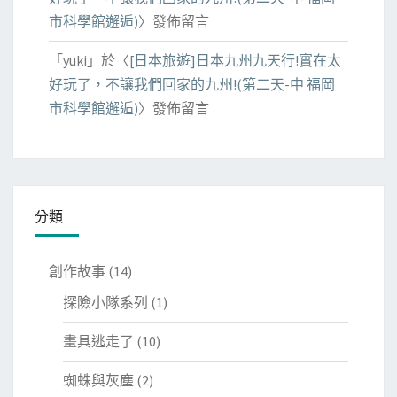
市科學館邂逅)
〉發佈留言
「
yuki
」於〈
[日本旅遊]日本九州九天行!實在太
好玩了，不讓我們回家的九州!(第二天-中 福岡
市科學館邂逅)
〉發佈留言
分類
創作故事
(14)
探險小隊系列
(1)
畫具逃走了
(10)
蜘蛛與灰塵
(2)