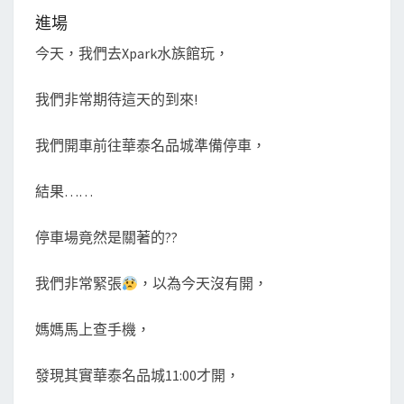
P
S
進場
A
今天，我們去Xpark水族館玩，
R
K
我們非常期待這天的到來!
玩
(
我們開車前往華泰名品城準備停車，
上
)
結果……
停車場竟然是關著的??
我們非常緊張
，以為今天沒有開，
媽媽馬上查手機，
發現其實華泰名品城11:00才開，