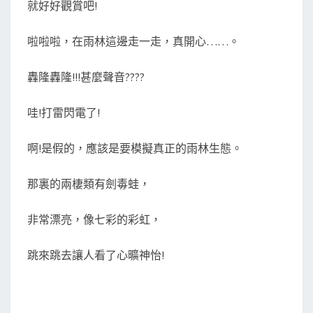
就好好觀賞吧!
啦啦啦，在雨林這邊走一走，真開心……。
轟隆轟隆!!!甚麼聲音????
哇!打雷閃電了!
啊!是假的，應該是要模擬真正的雨林生態。
那裏的兩棲類有劍毒蛙，
非常漂亮，像七彩的彩虹，
跳來跳去讓人看了心曠神怡!