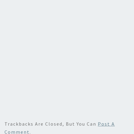
o
o
k
n
Trackbacks Are Closed, But You Can
Post A
Comment
.