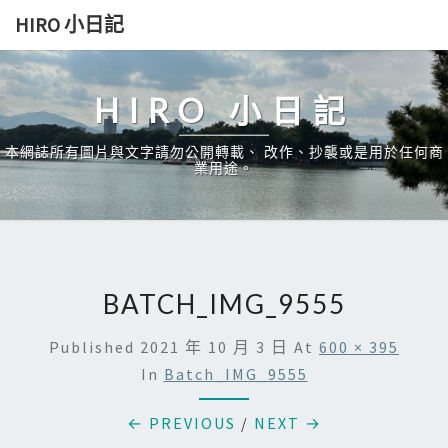
Skip
HIRO 小日記
to
content
HIRO 小日記
本網誌所有圖片與文字請勿公開轉載、 改作、抄襲或是用於任何商
業用途。
BATCH_IMG_9555
Published
2021 年 10 月 3 日
At
600 × 395
In
Batch_IMG_9555
← PREVIOUS
/
NEXT →