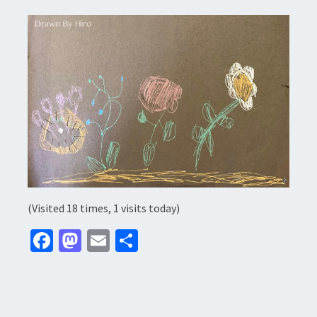
(Visited 18 times, 1 visits today)
Fa
M
E
分
ce
as
m
享
b
to
ai
o
d
l