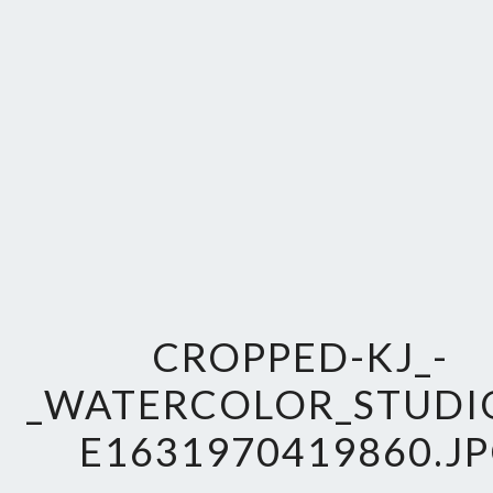
CROPPED-KJ_-
_WATERCOLOR_STUDI
E1631970419860.J