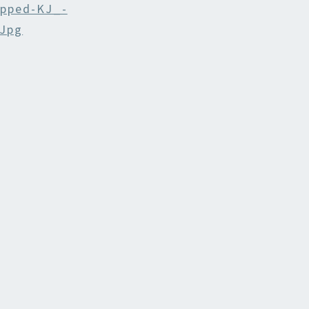
opped-KJ_-
.jpg