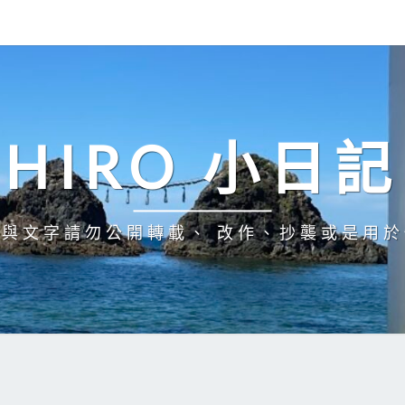
HIRO 小日記
與文字請勿公開轉載、 改作、抄襲或是用