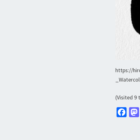
https://hi
_Watercol
(Visited 9 
Fa
ce
b