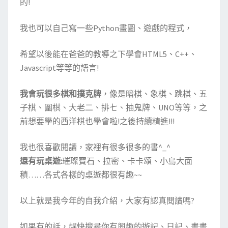
的!
我也可以自己寫一些Python畫圖、遊戲的程式，
希望以後能在爸爸的教導之下學會HTML5、C++、
Javascript等等的語言!
我會玩很多棋和撲克牌
，像是暗棋、象棋、跳棋、五
子棋、圍棋、大老二、排七、抽鬼牌、UNO等等，之
前想要學的西洋棋也學會啦!之後持續精進!!!
我也很喜歡閱讀，家裡有很多很多的書^_^
還有玩桌遊:
璀璨寶石、拉密、卡卡頌、小島大面
積……各式各樣的桌遊都很有趣~~
以上就是我今年的自我介紹，大家有認真閱讀嗎?
如果有的話，趕快搜尋你有興趣的遊記、日記、畫畫