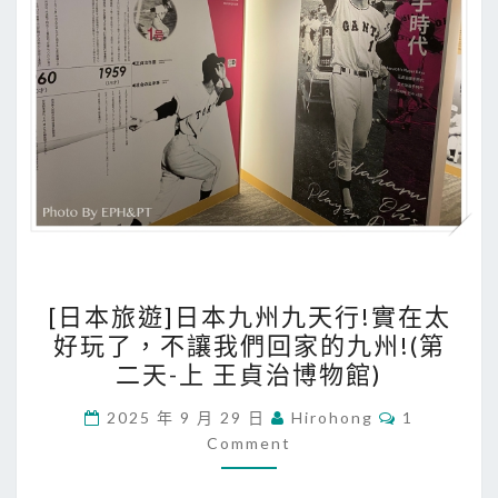
我
們
回
家
的
九
州
!
(
第
[
二
[日本旅遊]日本九州九天行!實在太
日
天
好玩了，不讓我們回家的九州!(第
本
二天-上 王貞治博物館)
-
旅
中
遊
C
2025 年 9 月 29 日
Hirohong
1
福
O
Comment
]
M
岡
M
日
E
市