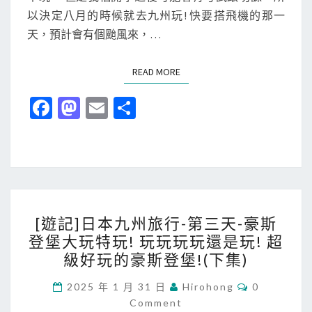
以決定八月的時候就去九州玩! 快要搭飛機的那一
~
九
天，預計會有個颱風來，…
~
天
往
行
READ MORE
READ MORE
福
!
岡
實
Fa
M
E
分
~
在
ce
as
m
享
)
太
b
to
ai
好
o
d
l
玩
了
o
o
，
[
k
n
[遊記]日本九州旅行-第三天-豪斯
不
遊
登堡大玩特玩! 玩玩玩玩還是玩! 超
讓
記
級好玩的豪斯登堡!(下集)
我
]
們
日
C
2025 年 1 月 31 日
Hirohong
0
O
回
Comment
本
M