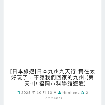
[
[日本旅遊]日本九州九天行!實在太
日
好玩了，不讓我們回家的九州!(第
本
二天-中 福岡市科學館邂逅)
旅
遊
C
2025 年 10 月 10 日
Hirohong
2
O
Comments
]
M
M
日