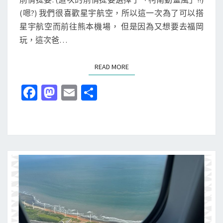
博
九
S
(嗯?) 我們很喜歡星宇航空，所以這一次為了可以搭
物
州
星宇航空而前往熊本機場， 但是因為又想要去福岡
館
九
玩，這次爸…
)
天
行
READ MORE
READ MORE
!
實
Fa
M
E
分
在
ce
as
m
享
太
b
to
ai
好
o
d
l
玩
了
o
o
，
k
n
不
讓
我
們