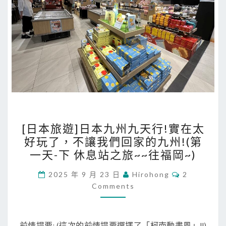
們
回
家
的
九
州
!
(
第
[
[日本旅遊]日本九州九天行!實在太
二
日
好玩了，不讓我們回家的九州!(第
天
本
一天-下 休息站之旅~~往福岡~)
-
旅
上
遊
C
2025 年 9 月 23 日
Hirohong
2
O
王
Comments
]
M
M
貞
日
E
治
N
本
T
前情提要: (這次的前情提要選擇了「柯南動畫風」!!)