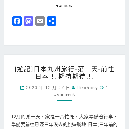
超
二
READ MORE
READ MORE
級
天
Fa
M
E
分
好
-
ce
as
m
享
玩
九
的
b
to
ai
十
豪
九
o
d
l
斯
島
o
o
登
佐
[
k
n
堡
[遊記]日本九州旅行-第一天-前往
世
遊
!
日本!!! 期待期待!!!
保
記
(
漢
]
C
2023 年 12 月 27 日
Hirohong
1
上
O
堡
日
Comment
M
集
J
M
本
E
)
R
九
N
T
豪
12月的某一天，家裡一片忙碌，大家準備著行李，
州
S
斯
準備要前往已經三年沒去的旅遊勝地-日本(三年前的
旅