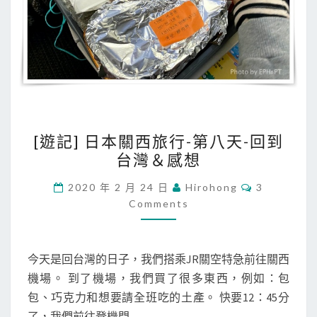
!
!
!
[
[遊記] 日本關西旅行-第八天-回到
遊
台灣＆感想
記
]
C
2020 年 2 月 24 日
Hirohong
3
O
日
Comments
M
M
本
E
關
N
T
今天是回台灣的日子，我們搭乘JR關空特急前往關西
西
S
機場。 到了機場，我們買了很多東西，例如：包
旅
包、巧克力和想要請全班吃的土產。 快要12：45分
行
了，我們前往登機門…