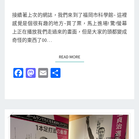
E
N
本
T
接續著上次的網誌，我們來到了福岡市科學館~ 這裡
九
S
感覺是個很有趣的地方~買了票，馬上進場! 驚!螢幕
州
上正在播放我們走過來的畫面，但是大家的頭都變成
九
奇怪的東西了00…
天
行
READ MORE
READ MORE
!
實
Fa
M
E
分
在
ce
as
m
享
太
b
to
ai
好
o
d
l
玩
了
o
o
，
k
n
不
讓