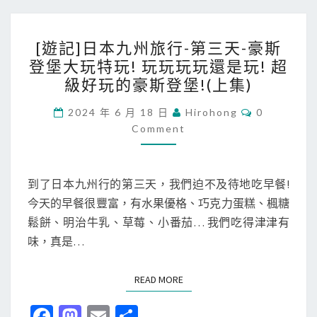
登
大
o
o
堡
玩
[
k
n
[遊記]日本九州旅行-第三天-豪斯
!
特
遊
登堡大玩特玩! 玩玩玩玩還是玩! 超
(
玩
記
級好玩的豪斯登堡!(上集)
下
!
]
集
玩
日
C
2024 年 6 月 18 日
Hirohong
0
O
)
玩
Comment
本
M
M
玩
九
E
玩
N
州
T
還
到了日本九州行的第三天，我們迫不及待地吃早餐!
旅
S
是
今天的早餐很豐富，有水果優格、巧克力蛋糕、楓糖
行
玩
鬆餅、明治牛乳、草莓、小番茄… 我們吃得津津有
-
!
味，真是…
第
超
三
級
READ MORE
READ MORE
天
好
-
Fa
M
E
分
玩