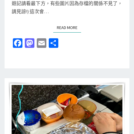
登
遊記請看最下方，有些圖片因為存檔的關係不見了，
行
堡
請見諒!) 這次會…
-
大
第
倉
READ MORE
READ MORE
一
酒
天
Fa
M
E
分
店
-
ce
as
m
享
–
前
興
b
to
ai
往
奮
日
o
d
l
!
本
o
o
九
!
k
n
十
!
九
!
島
期
好
待
美
期
!
待