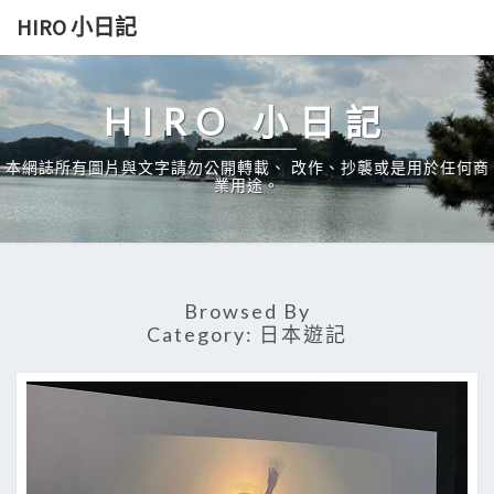
Skip
HIRO 小日記
to
content
HIRO 小日記
本網誌所有圖片與文字請勿公開轉載、 改作、抄襲或是用於任何商
業用途。
Browsed By
Category:
日本遊記