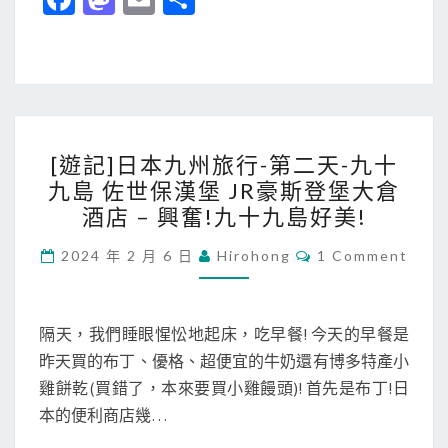
豪
ce
as
m
享
的
斯
b
to
ai
豪
登
斯
o
d
l
堡
登
大
o
o
堡
玩
[
k
n
[遊記]日本九州旅行-第二天-九十
!
特
遊
九島 佐世保漢堡 JR豪斯登堡大倉
(
玩
記
酒店 – 興奮!九十九島好美!
中
!
]
集
玩
日
C
2024 年 2 月 6 日
Hirohong
1 Comment
O
)
玩
本
M
M
玩
九
E
玩
N
隔天，我們睡眼惺忪地起床，吃早餐! 今天的早餐是
州
T
還
昨天買的布丁、優格、超便宜的牛奶還有博多特產小
旅
S
是
雞餅乾(買錯了，本來要買小雞饅頭)! 首先是布丁!日
行
玩
本的便利商店幾…
-
!
第