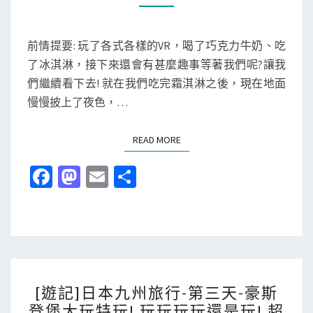
M
家
九
E
的
N
州
T
九
前情提要: 玩了各式各樣的VR，喝了巧克力牛奶、吃
旅
S
州
了冰淇淋，接下來還會有甚麼趣事等著我們呢?讓我
行
!
們繼續看下去! 就在我們吃完霜淇淋之後，現在地面
-
(
慢慢披上了夜色，…
第
第
三
一
READ MORE
READ MORE
天
天
-
Fa
M
E
分
-
豪
ce
as
m
享
上
斯
b
to
ai
飛
登
抵
o
d
l
堡
日
大
o
o
本
玩
[
k
n
[遊記]日本九州旅行-第三天-豪斯
~
特
遊
登堡大玩特玩! 玩玩玩玩還是玩! 超
~
玩