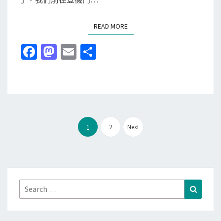
-
第
READ MORE
READ MORE
八
天
Fa
M
E
分
-
ce
as
m
享
回
b
to
ai
到
台
o
d
l
灣
o
o
＆
文
k
n
2
Next
1
感
章
想
分
頁
Search
Search
for: