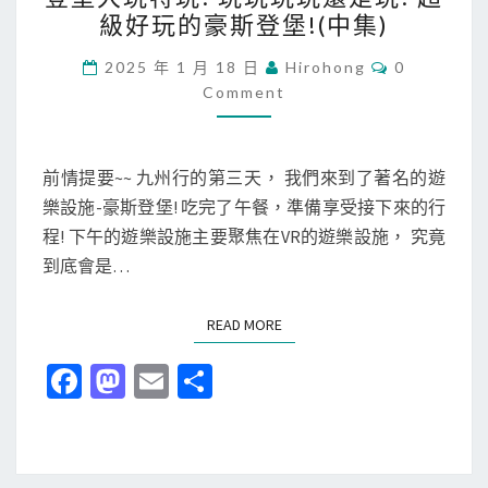
記
級好玩的豪斯登堡!(中集)
)
!
]
玩
日
C
2025 年 1 月 18 日
Hirohong
0
O
玩
Comment
本
M
M
玩
九
E
玩
N
州
T
還
前情提要~~ 九州行的第三天， 我們來到了著名的遊
旅
S
是
樂設施-豪斯登堡! 吃完了午餐，準備享受接下來的行
行
玩
程! 下午的遊樂設施主要聚焦在VR的遊樂設施， 究竟
-
!
到底會是…
第
超
三
級
READ MORE
READ MORE
天
好
-
Fa
M
E
分
玩
豪
ce
as
m
享
的
斯
b
to
ai
豪
登
斯
o
d
l
堡