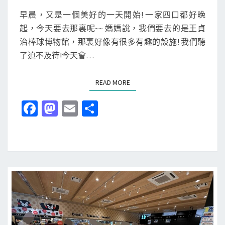
N
本
科
T
早晨，又是一個美好的一天開始! 一家四口都好晚
九
S
學
起，今天要去那裏呢~~ 媽媽說，我們要去的是王貞
州
館
治棒球博物館，那裏好像有很多有趣的設施! 我們聽
九
邂
了迫不及待!今天會…
天
逅
行
)
READ MORE
READ MORE
!
實
Fa
M
E
分
在
ce
as
m
享
太
b
to
ai
好
o
d
l
玩
了
o
o
，
k
n
不
讓
我