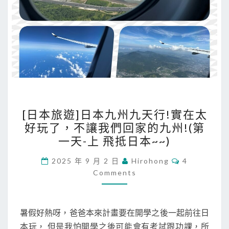
回
家
的
九
州
!
(
第
[
[日本旅遊]日本九州九天行!實在太
一
日
好玩了，不讓我們回家的九州!(第
天
本
一天-上 飛抵日本~~)
-
旅
下
遊
C
2025 年 9 月 2 日
Hirohong
4
O
休
Comments
]
M
M
息
日
E
站
N
本
T
暑假好熱呀，爸爸本來計畫要在開學之後一起前往日
之
九
S
本玩， 但是我怕開學之後可能會有考試跟功課，所
旅
州