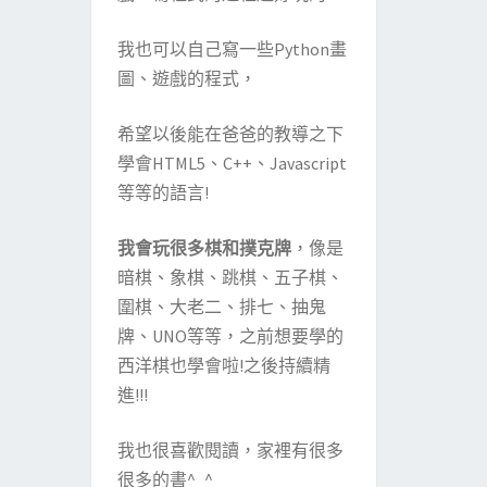
我也可以自己寫一些Python畫
圖、遊戲的程式，
希望以後能在爸爸的教導之下
學會HTML5、C++、Javascript
等等的語言!
我會玩很多棋和撲克牌
，像是
暗棋、象棋、跳棋、五子棋、
圍棋、大老二、排七、抽鬼
牌、UNO等等，之前想要學的
西洋棋也學會啦!之後持續精
進!!!
我也很喜歡閱讀，家裡有很多
很多的書^_^