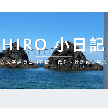
HIRO 小日記
與文字請勿公開轉載、 改作、抄襲或是用