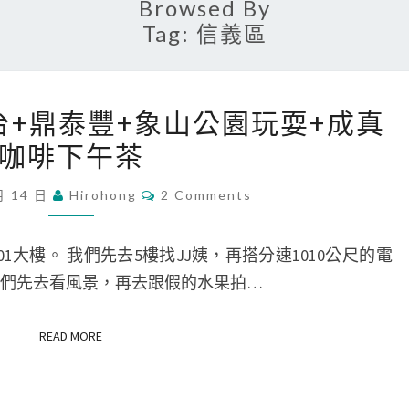
Browsed By
Tag:
信義區
[
景台+鼎泰豐+象山公園玩耍+成真
遊
咖啡下午茶
記
]
C
月 14 日
Hirohong
2 Comments
O
去
M
1
M
E
01大樓。 我們先去5樓找JJ姨，再搭分速1010公尺的電
0
N
T
 我們先去看風景，再去跟假的水果拍…
1
S
觀
READ MORE
READ MORE
景
台
+