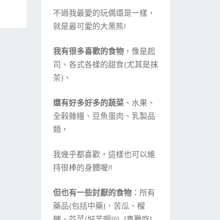
不過我最愛的玩偶還是一樣，
就是最可愛的大黑熊!
我有很多喜歡的食物
，像是起
司、各式各樣的甜食(尤其是抹
茶)、
還有好多好多的蔬菜
、水果、
全榖雜糧、豆魚蛋肉、乳製品
類，
我幾乎都喜歡，這樣也可以維
持很棒的身體喔!!
但也有一些討厭的食物
：所有
藥品(包括中藥)、苦瓜、榴
槤、芥菜(好苦啊!!!) {真難吃}