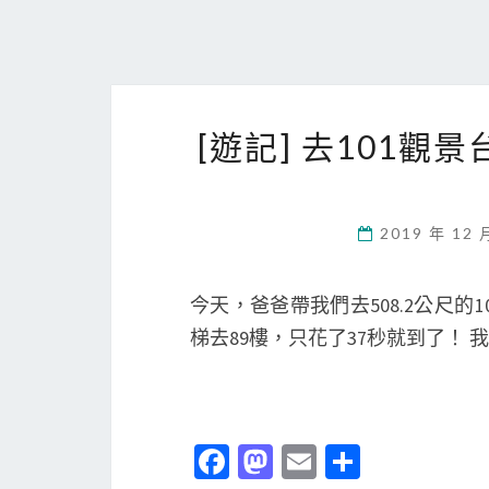
[遊記] 去101觀
2019 年 12 
今天，爸爸帶我們去508.2公尺的1
梯去89樓，只花了37秒就到了！
Fa
M
E
分