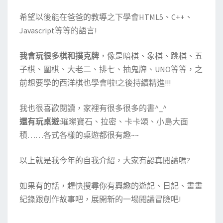
希望以後能在爸爸的教導之下學會HTML5、C++、
Javascript等等的語言!
我會玩很多棋和撲克牌
，像是暗棋、象棋、跳棋、五
子棋、圍棋、大老二、排七、抽鬼牌、UNO等等，之
前想要學的西洋棋也學會啦!之後持續精進!!!
我也很喜歡閱讀，家裡有很多很多的書^_^
還有玩桌遊:
璀璨寶石、拉密、卡卡頌、小島大面
積……各式各樣的桌遊都很有趣~~
以上就是我今年的自我介紹，大家有認真閱讀嗎?
如果有的話，趕快搜尋你有興趣的遊記、日記、畫畫
紀錄跟創作故事吧，展開新的一場閱讀冒險吧!