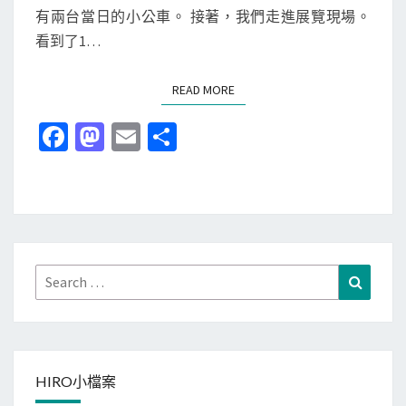
有兩台當日的小公車。 接著，我們走進展覽現場。
館
看到了1…
逛
T
READ MORE
READ MORE
O
M
Fa
M
E
分
I
ce
as
m
享
C
b
to
ai
A
展
o
d
l
o
o
k
n
Search
Search
for:
HIRO小檔案