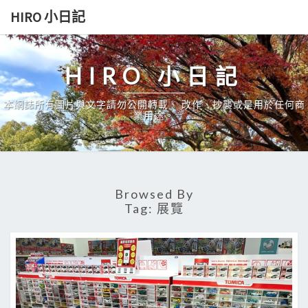
Skip
HIRO 小日記
to
content
HIRO 小日記
本網誌所有圖片與文字請勿公開轉載、 改作、抄襲或是用於任何商
業用途。
Browsed By
Tag:
展覽