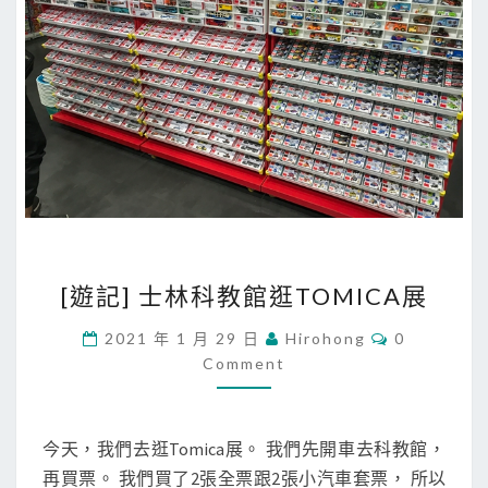
[
[遊記] 士林科教館逛TOMICA展
遊
記
C
2021 年 1 月 29 日
Hirohong
0
O
]
Comment
M
M
士
E
林
N
T
今天，我們去逛Tomica展。 我們先開車去科教館，
科
S
再買票。 我們買了2張全票跟2張小汽車套票， 所以
教