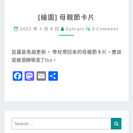
[
[繪圖] 母親節卡片
繪
圖
C
2021 年 5 月 4 日
Ephrain
0 Comment
O
]
M
M
母
E
親
N
這篇是馬麻更新。 學校帶回來的母親節卡片，應該
T
節
是被酒精噴濕了Orz。
S
卡
Fa
M
E
分
片
ce
as
m
享
b
to
ai
o
d
l
o
o
k
n
Search
Search
for: