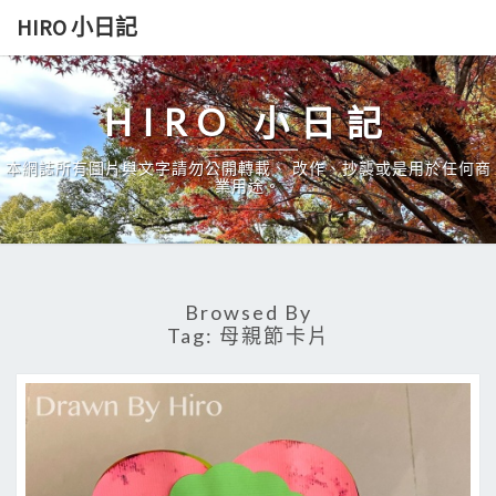
Skip
HIRO 小日記
to
content
HIRO 小日記
本網誌所有圖片與文字請勿公開轉載、 改作、抄襲或是用於任何商
業用途。
Browsed By
Tag:
母親節卡片