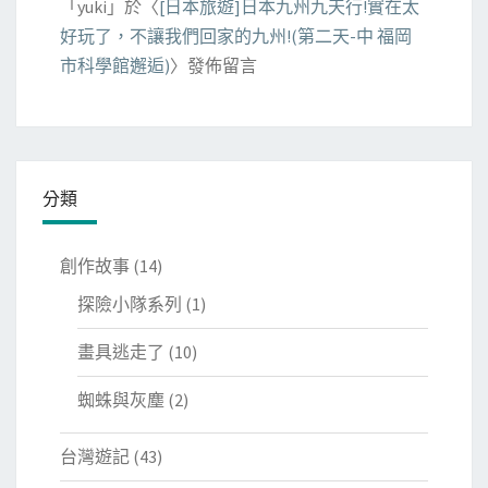
「
yuki
」於〈
[日本旅遊]日本九州九天行!實在太
好玩了，不讓我們回家的九州!(第二天-中 福岡
市科學館邂逅)
〉發佈留言
分類
創作故事
(14)
探險小隊系列
(1)
畫具逃走了
(10)
蜘蛛與灰塵
(2)
台灣遊記
(43)