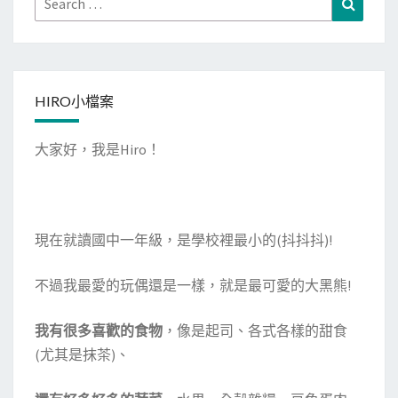
k
n
Search
玩
for:
耍
+
成
HIRO小檔案
真
咖
大家好，我是Hiro！
啡
下
午
茶
現在就讀國中一年級，是學校裡最小的(抖抖抖)!
不過我最愛的玩偶還是一樣，就是最可愛的大黑熊!
我有很多喜歡的食物
，像是起司、各式各樣的甜食
(尤其是抹茶)、