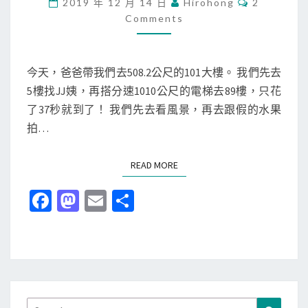
]
2019 年 12 月 14 日
Hirohong
2
O
去
Comments
M
M
1
E
0
N
T
今天，爸爸帶我們去508.2公尺的101大樓。 我們先去
1
S
5樓找JJ姨，再搭分速1010公尺的電梯去89樓，只花
觀
了37秒就到了！ 我們先去看風景，再去跟假的水果
景
拍…
台
+
READ MORE
READ MORE
鼎
泰
Fa
M
E
分
豐
ce
as
m
享
+
b
to
ai
象
山
o
d
l
公
o
o
園
Search