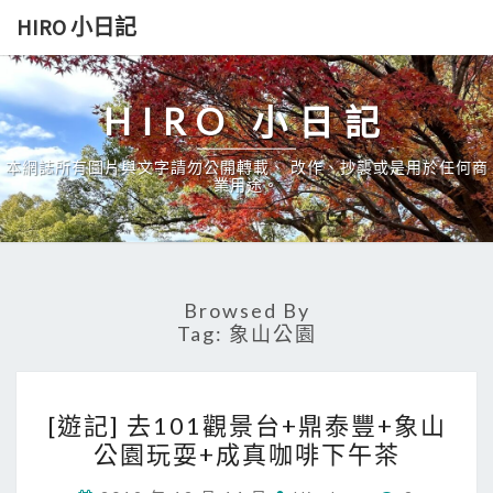
Skip
HIRO 小日記
to
content
HIRO 小日記
本網誌所有圖片與文字請勿公開轉載、 改作、抄襲或是用於任何商
業用途。
Browsed By
Tag:
象山公園
[
[遊記] 去101觀景台+鼎泰豐+象山
遊
公園玩耍+成真咖啡下午茶
記
C