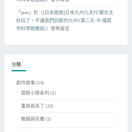
「
yuki
」於〈
[日本旅遊]日本九州九天行!實在太
好玩了，不讓我們回家的九州!(第二天-中 福岡
市科學館邂逅)
〉發佈留言
分類
創作故事
(14)
探險小隊系列
(1)
畫具逃走了
(10)
蜘蛛與灰塵
(2)