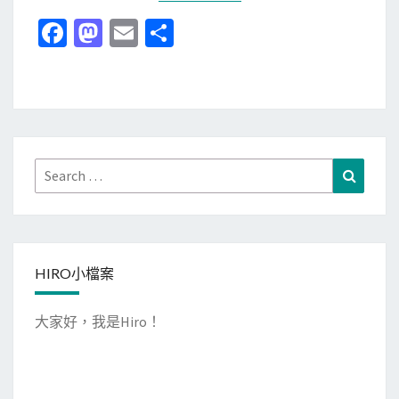
R
Fa
M
E
分
A
ce
as
m
享
F
T
b
to
ai
小
o
d
l
日
o
o
記
k
n
Search
Search
for:
HIRO小檔案
大家好，我是Hiro！