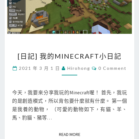
[
[日記] 我的MINECRAFT小日記
日
記
C
2021 年 3 月 1 日
Hirohong
0 Comment
O
]
M
M
我
E
的
N
今天，我要來分享我玩的Minecraft喔！ 首先，我玩
T
M
的是創造模式，所以背包要什麼就有什麼。 第一個
S
I
是我養的動物， （可愛的動物如下，有貓、羊、
N
馬、豹貓、豬等…
E
C
READ MORE
READ MORE