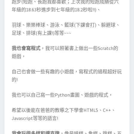
跑步(短跑、長跑我都喜歡；上次我的短跑成績從六
年級的18.63秒進步到七年級的18.2秒啦!!)、
羽球、樂樂棒球、游泳、籃球(下課會打)、躲避球、
足球、排球(有上課!)等等~~~
我也會寫程式
，我可以照著書上做出一些Scratch的
遊戲，
自己也會做一些有趣的小遊戲，寫程式的過程超好玩
的!
我也可以自己寫一些Python畫圖、遊戲的程式，
希望以後能在爸爸的教導之下學會HTML5、C++、
Javascript等等的語言!
我會玩很多棋和撲克牌
，像是暗棋、象棋、跳棋、五