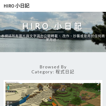
Skip
HIRO 小日記
to
content
HIRO 小日記
本網誌所有圖片與文字請勿公開轉載、 改作、抄襲或是用於任何商
業用途。
Browsed By
Category:
程式日記