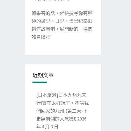
如果有的話，趕快搜尋你有興
趣的遊記、日記、畫畫紀錄跟
創作故事吧，展開新的一場閱
讀冒險吧!
近期文章
[日本旅遊]日本九州九天
行!實在太好玩了，不讓我
們回家的九州!(第二天-下
史無前例的大危機!)
2026
年 4 月 3 日