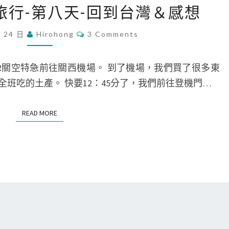
西旅行-第八天-回到台灣＆感想
遊
記
C
月 24 日
Hirohong
3 Comments
O
]
M
M
日
E
R關空特急前往關西機場。 到了機場，我們買了很多東
N
本
T
班吃的土產。 快要12：45分了，我們前往登機門…
S
關
西
READ MORE
READ MORE
旅
行
-
第
八
天
-