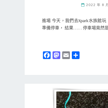
2022 年 8 
進場 今天，我們去Xpark水族館
準備停車， 結果…… 停車場竟然是
Fa
M
E
分
ce
as
m
享
b
to
ai
o
d
l
o
o
k
n