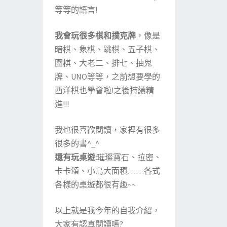
等等的語言!
我會玩很多棋和撲克牌
，像是
暗棋、象棋、跳棋、五子棋、
圍棋、大老二、排七、抽鬼
牌、UNO等等，之前想要學的
西洋棋也學會啦!之後持續精
進!!!
我也很喜歡閱讀，家裡有很多
很多的書^_^
還有玩桌遊:
璀璨寶石、拉密、
卡卡頌、小島大面積……各式
各樣的桌遊都很有趣~~
以上就是我今年的自我介紹，
大家有認真閱讀嗎?