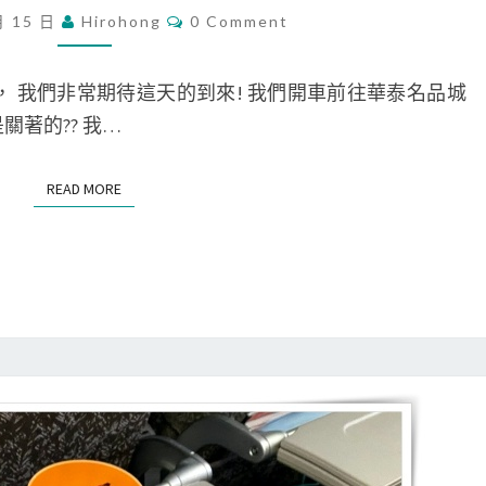
記
C
月 15 日
Hirohong
0 Comment
O
]
M
M
去
E
玩， 我們非常期待這天的到來! 我們開車前往華泰名品城
N
X
T
關著的?? 我…
S
P
A
READ MORE
READ MORE
R
K
玩
(
上
)