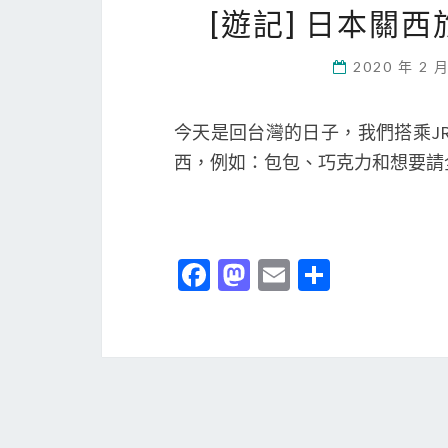
[遊記] 日本關
2020 年 2 
今天是回台灣的日子，我們搭乘J
西，例如：包包、巧克力和想要請全
Fa
M
E
分
ce
as
m
享
b
to
ai
o
d
l
o
o
k
n