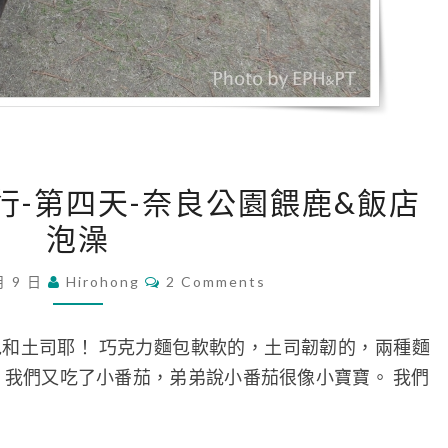
[
旅行-第四天-奈良公園餵鹿&飯店
遊
泡澡
記
]
C
月 9 日
Hirohong
2 Comments
O
日
M
本
M
E
和土司耶！ 巧克力麵包軟軟的，土司韌韌的，兩種麵
關
N
T
，我們又吃了小番茄，弟弟說小番茄很像小寶寶。 我們
西
S
旅