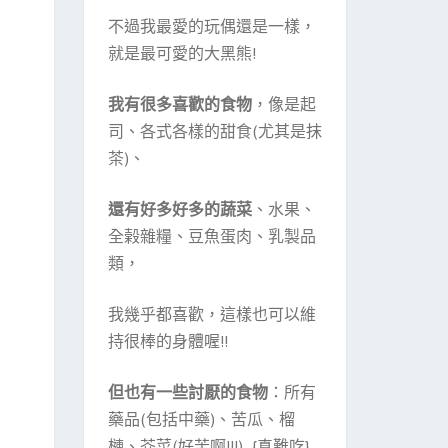
不過我最愛的玩偶還是一樣，
就是最可愛的大黑熊!
我有很多喜歡的食物
，像是起
司、各式各樣的甜食(尤其是抹
茶)、
還有好多好多的蔬菜
、水果、
全榖雜糧、豆魚蛋肉、乳製品
類，
我幾乎都喜歡，這樣也可以維
持很棒的身體喔!!
但也有一些討厭的食物
：所有
藥品(包括中藥)、苦瓜、榴
槤、芥菜(好苦啊!!!) {真難吃}