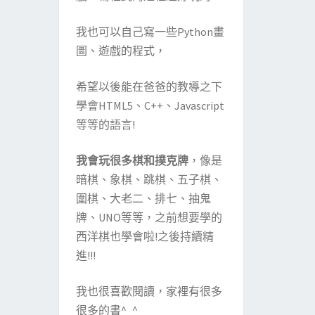
我也可以自己寫一些Python畫
圖、遊戲的程式，
希望以後能在爸爸的教導之下
學會HTML5、C++、Javascript
等等的語言!
我會玩很多棋和撲克牌
，像是
暗棋、象棋、跳棋、五子棋、
圍棋、大老二、排七、抽鬼
牌、UNO等等，之前想要學的
西洋棋也學會啦!之後持續精
進!!!
我也很喜歡閱讀，家裡有很多
很多的書^_^