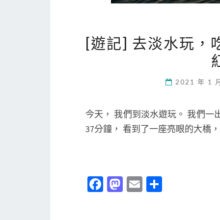
[遊記] 去淡水玩
2021 年 1 
今天， 我們到淡水遊玩。 我們一出
37分鐘， 看到了一座亮眼的大橋
Fa
M
E
分
ce
as
m
享
b
to
ai