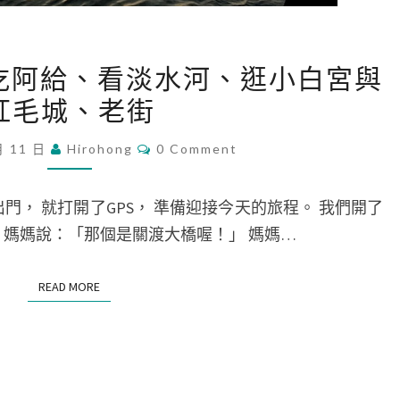
[
，吃阿給、看淡水河、逛小白宮與
遊
紅毛城、老街
記
]
C
月 11 日
Hirohong
0 Comment
O
去
M
淡
M
E
門， 就打開了GPS， 準備迎接今天的旅程。 我們開了
水
N
T
， 媽媽說：「那個是關渡大橋喔！」 媽媽…
玩
S
，
READ MORE
READ MORE
吃
阿
給
、