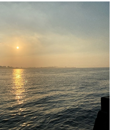
甜
點
!
暑
假
太
有
趣
了
!