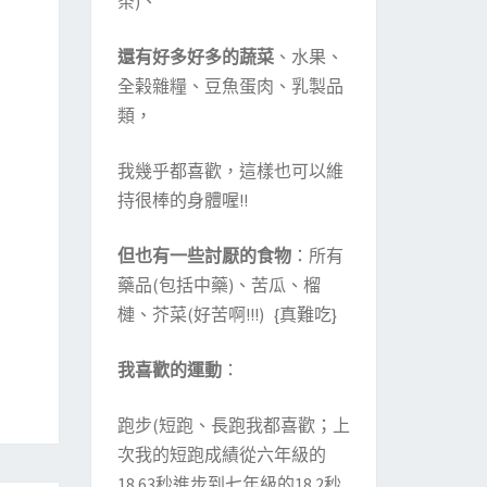
茶)、
還有好多好多的蔬菜
、水果、
全榖雜糧、豆魚蛋肉、乳製品
類，
我幾乎都喜歡，這樣也可以維
持很棒的身體喔!!
但也有一些討厭的食物
：所有
藥品(包括中藥)、苦瓜、榴
槤、芥菜(好苦啊!!!) {真難吃}
我喜歡的運動
：
跑步(短跑、長跑我都喜歡；上
次我的短跑成績從六年級的
18.63秒進步到七年級的18.2秒