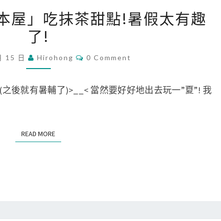
[
山本屋」吃抹茶甜點!暑假太有趣
遊
了!
記
]
C
月 15 日
Hirohong
0 Comment
O
去
M
「
M
E
之後就有暑輔了)>__< 當然要好好地出去玩一”夏”! 我
箱
N
T
庭
S
山
READ MORE
READ MORE
本
屋
」
吃
抹
茶