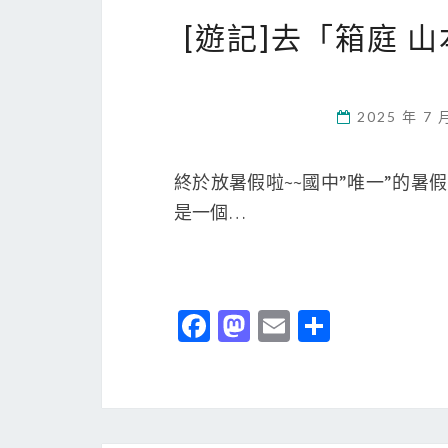
[遊記]去「箱庭 
2025 年 7 
終於放暑假啦~~國中”唯一”的暑假(
是一個…
Fa
M
E
分
ce
as
m
享
b
to
ai
o
d
l