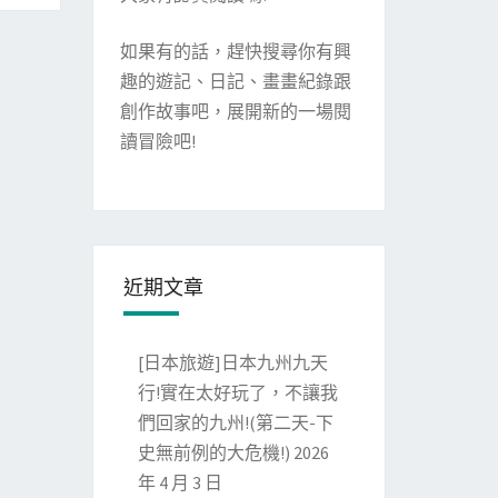
如果有的話，趕快搜尋你有興
趣的遊記、日記、畫畫紀錄跟
創作故事吧，展開新的一場閱
讀冒險吧!
近期文章
[日本旅遊]日本九州九天
行!實在太好玩了，不讓我
們回家的九州!(第二天-下
史無前例的大危機!)
2026
年 4 月 3 日