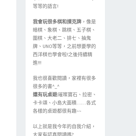
等等的語言!
我會玩很多棋和撲克牌
，像是
暗棋、象棋、跳棋、五子棋、
圍棋、大老二、排七、抽鬼
牌、UNO等等，之前想要學的
西洋棋也學會啦!之後持續精
進!!!
我也很喜歡閱讀，家裡有很多
很多的書^_^
還有玩桌遊:
璀璨寶石、拉密、
卡卡頌、小島大面積……各式
各樣的桌遊都很有趣~~
以上就是我今年的自我介紹，
大家有認真閱讀嗎?