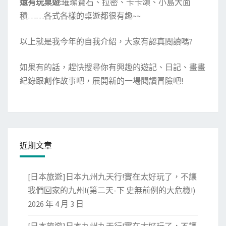
還有玩桌遊:
璀璨寶石、拉密、卡卡頌、小島大面
積……各式各樣的桌遊都很有趣~~
以上就是我今年的自我介紹，大家有認真閱讀嗎?
如果有的話，趕快搜尋你有興趣的遊記、日記、畫畫
紀錄跟創作故事吧，展開新的一場閱讀冒險吧!
近期文章
[日本旅遊]日本九州九天行!實在太好玩了，不讓
我們回家的九州!(第二天-下 史無前例的大危機!)
2026 年 4 月 3 日
[日本旅遊]日本九州九天行!實在太好玩了，不讓