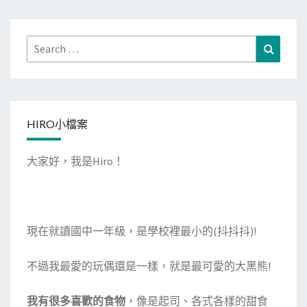
o
d
l
蛛
o
o
與
k
n
Search
Search
灰
for:
塵
的
秘
HIRO小檔案
密
大家好，我是Hiro！
現在就讀國中一年級，是學校裡最小的(抖抖抖)!
不過我最愛的玩偶還是一樣，就是最可愛的大黑熊!
我有很多喜歡的食物
，像是起司、各式各樣的甜食