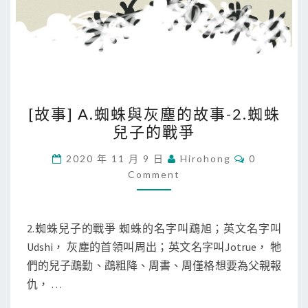
[
[故事] A.蜘蛛與灰塵的故事-2.蜘蛛
故
兒子的戰爭
事
]
C
2020 年 11 月 9 日
Hirohong
0
O
A
Comment
M
M
.
E
蜘
N
T
2.蜘蛛兒子的戰爭 蜘蛛的名字叫鵡旭；英文名字叫
蛛
S
Udshi， 灰塵的首領叫周出；英文名字叫Jotrue， 牠
與
們的兒子鵡勤、鵡粗降、周書、周僅格想要為父親報
灰
仇， …
塵
的