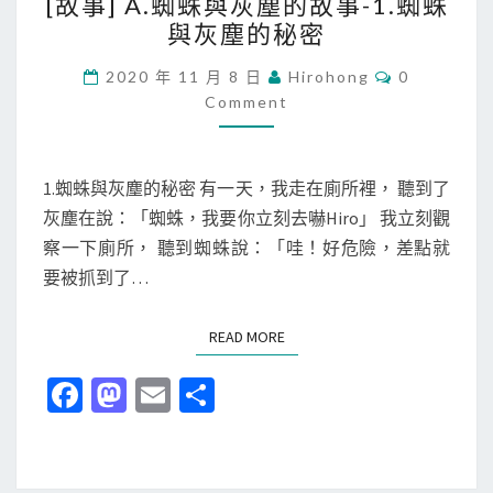
[故事] A.蜘蛛與灰塵的故事-1.蜘蛛
故
與灰塵的秘密
事
]
C
2020 年 11 月 8 日
Hirohong
0
O
A
Comment
M
M
.
E
蜘
N
T
1.蜘蛛與灰塵的秘密 有一天，我走在廁所裡， 聽到了
蛛
S
灰塵在說：「蜘蛛，我要你立刻去嚇Hiro」 我立刻觀
與
察一下廁所， 聽到蜘蛛說：「哇！好危險，差點就
灰
要被抓到了…
塵
的
READ MORE
READ MORE
故
事
Fa
M
E
分
-
ce
as
m
享
1
b
to
ai
.
蜘