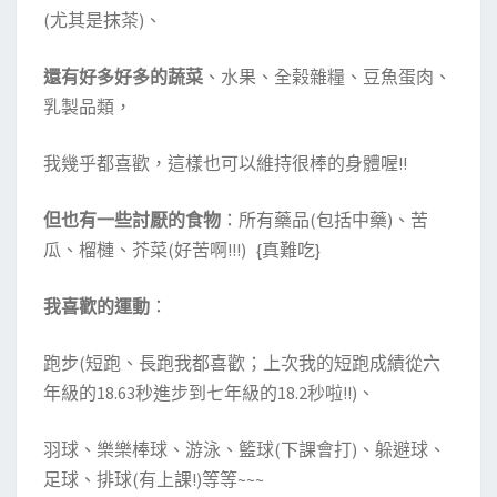
(尤其是抹茶)、
還有好多好多的蔬菜
、水果、全榖雜糧、豆魚蛋肉、
乳製品類，
我幾乎都喜歡，這樣也可以維持很棒的身體喔!!
但也有一些討厭的食物
：所有藥品(包括中藥)、苦
瓜、榴槤、芥菜(好苦啊!!!) {真難吃}
我喜歡的運動
：
跑步(短跑、長跑我都喜歡；上次我的短跑成績從六
年級的18.63秒進步到七年級的18.2秒啦!!)、
羽球、樂樂棒球、游泳、籃球(下課會打)、躲避球、
足球、排球(有上課!)等等~~~