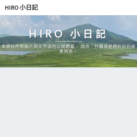
Skip
HIRO 小日記
to
content
HIRO 小日記
本網誌所有圖片與文字請勿公開轉載、 改作、抄襲或是用於任何商
業用途。