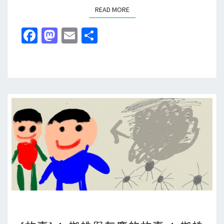
READ MORE
READ MORE
故
事
Fa
M
E
分
-
ce
as
m
享
2
b
to
ai
.
蜘
o
d
l
蛛
o
o
兒
k
n
子
的
戰
爭
[