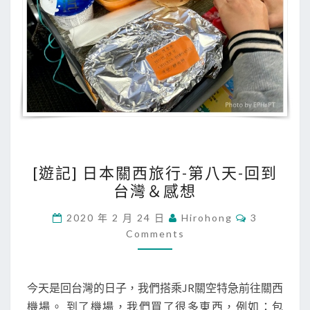
毛
城
、
老
街
[
[遊記] 日本關西旅行-第八天-回到
遊
台灣＆感想
記
]
C
2020 年 2 月 24 日
Hirohong
3
O
日
Comments
M
M
本
E
關
N
T
今天是回台灣的日子，我們搭乘JR關空特急前往關西
西
S
機場。 到了機場，我們買了很多東西，例如：包
旅