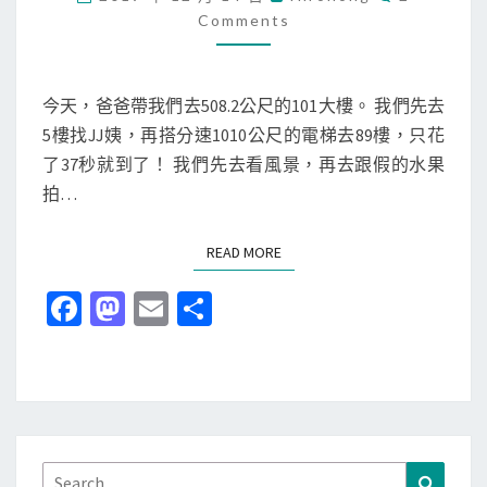
O
店
去
Comments
M
泡
M
1
E
澡
0
N
T
今天，爸爸帶我們去508.2公尺的101大樓。 我們先去
1
S
5樓找JJ姨，再搭分速1010公尺的電梯去89樓，只花
觀
了37秒就到了！ 我們先去看風景，再去跟假的水果
景
拍…
台
+
READ MORE
READ MORE
鼎
泰
Fa
M
E
分
豐
ce
as
m
享
+
b
to
ai
象
山
o
d
l
公
o
o
園
k
n
Search
Search