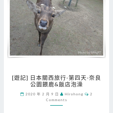
’
S
P
L
A
Z
A
科
教
館
[
＆
[遊記] 日本關西旅行-第四天-奈良
遊
大
公園餵鹿&飯店泡澡
記
丸
]
C
2020 年 2 月 9 日
Hirohong
2
百
O
日
Comments
M
貨
M
本
做
E