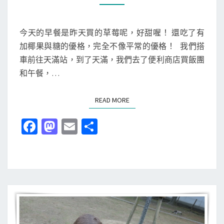
M
關
E
N
西
T
今天的早餐是昨天買的草莓呢，好甜喔！ 還吃了有
旅
S
加椰果與糖的優格，完全不像平常的優格！ 我們搭
行
車前往天滿站，到了天滿，我們去了便利商店買飯團
-
和午餐，…
第
七
READ MORE
READ MORE
天
-
Fa
M
E
分
扇
ce
as
m
享
町
b
to
ai
公
o
d
l
園
＆
o
o
K
k
n
I
D