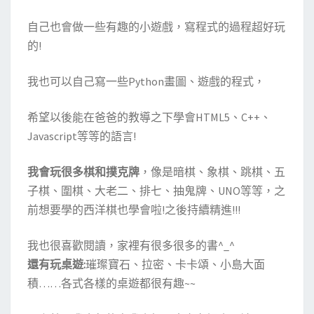
自己也會做一些有趣的小遊戲，寫程式的過程超好玩
的!
我也可以自己寫一些Python畫圖、遊戲的程式，
希望以後能在爸爸的教導之下學會HTML5、C++、
Javascript等等的語言!
我會玩很多棋和撲克牌
，像是暗棋、象棋、跳棋、五
子棋、圍棋、大老二、排七、抽鬼牌、UNO等等，之
前想要學的西洋棋也學會啦!之後持續精進!!!
我也很喜歡閱讀，家裡有很多很多的書^_^
還有玩桌遊:
璀璨寶石、拉密、卡卡頌、小島大面
積……各式各樣的桌遊都很有趣~~