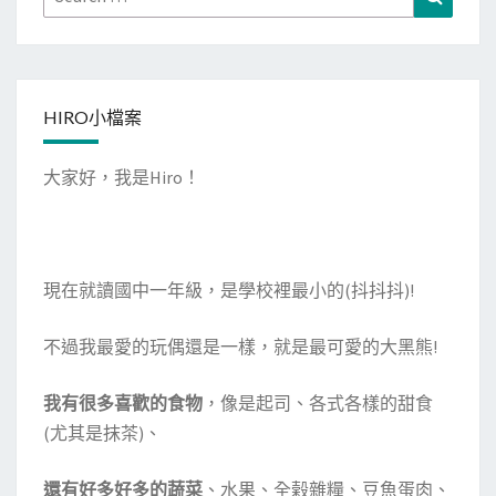
玩
for:
耍
+
成
HIRO小檔案
真
咖
大家好，我是Hiro！
啡
下
午
茶
現在就讀國中一年級，是學校裡最小的(抖抖抖)!
不過我最愛的玩偶還是一樣，就是最可愛的大黑熊!
我有很多喜歡的食物
，像是起司、各式各樣的甜食
(尤其是抹茶)、
還有好多好多的蔬菜
、水果、全榖雜糧、豆魚蛋肉、