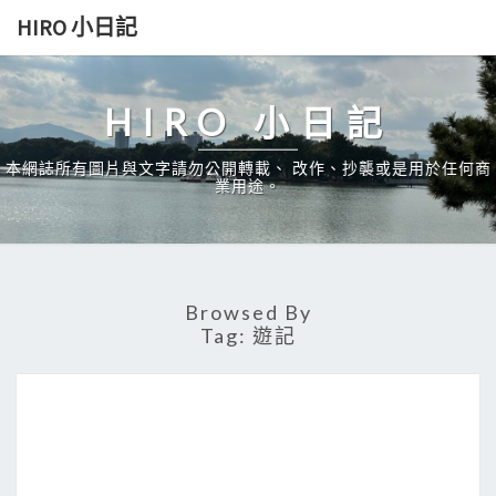
Skip
HIRO 小日記
to
content
HIRO 小日記
本網誌所有圖片與文字請勿公開轉載、 改作、抄襲或是用於任何商
業用途。
Browsed By
Tag:
遊記