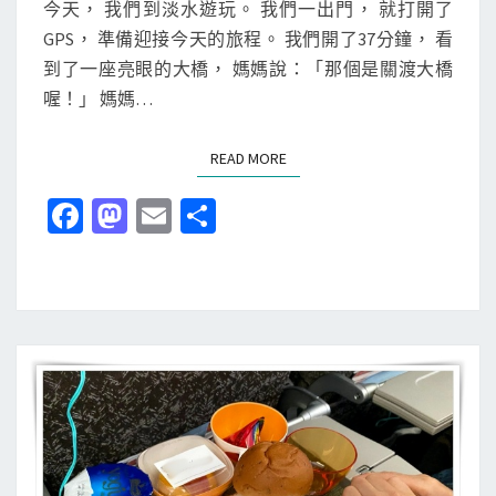
今天， 我們到淡水遊玩。 我們一出門， 就打開了
玩
S
GPS， 準備迎接今天的旅程。 我們開了37分鐘， 看
，
到了一座亮眼的大橋， 媽媽說：「那個是關渡大橋
吃
喔！」 媽媽…
阿
給
READ MORE
READ MORE
、
看
Fa
M
E
分
淡
ce
as
m
享
水
b
to
ai
河
、
o
d
l
逛
o
o
小
k
n
白
宮
與
紅