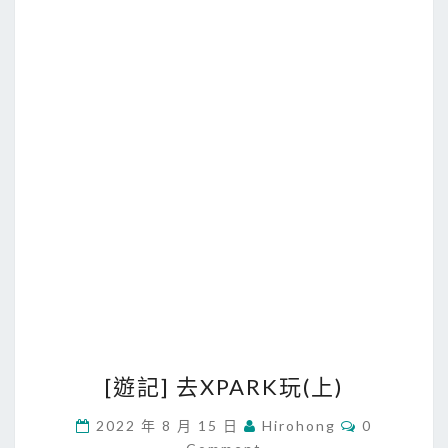
[
[遊記] 去XPARK玩(上)
遊
記
C
2022 年 8 月 15 日
Hirohong
0
O