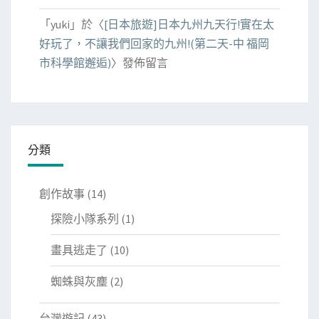
「
yuki
」於〈
[日本旅遊]日本九州九天行!實在太
好玩了，不讓我們回家的九州!(第二天-中 福岡
市科學館邂逅)
〉發佈留言
分類
創作故事
(14)
探險小隊系列
(1)
畫具逃走了
(10)
蜘蛛與灰塵
(2)
台灣遊記
(43)