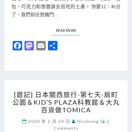
包、巧克力和想要請全班吃的土產。 快要12：45分
行
了，我們前往登機門…
-
第
READ MORE
READ MORE
八
天
Fa
M
E
分
-
ce
as
m
享
回
b
to
ai
到
台
o
d
l
灣
o
o
＆
[
k
n
[遊記] 日本關西旅行-第七天-扇町
感
遊
公園＆KID’S PLAZA科教館＆大丸
想
記
百貨做TOMICA
]
日
C
2020 年 2 月 24 日
Hirohong
2
O
Comments
本
M