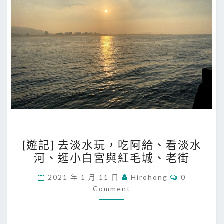
[
[遊記] 去淡水玩，吃阿給、看淡水
遊
河、逛小白宮與紅毛城、老街
記
]
C
2021 年 1 月 11 日
Hirohong
0
O
去
Comment
M
M
淡
E
水
N
T