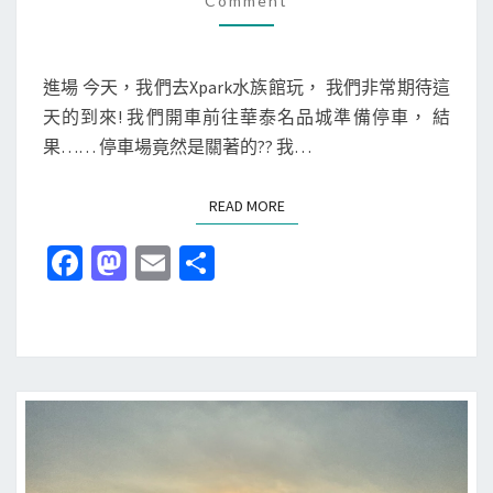
]
Comment
M
M
去
E
X
N
T
進場 今天，我們去Xpark水族館玩， 我們非常期待這
P
S
天的到來! 我們開車前往華泰名品城準備停車， 結
A
果…… 停車場竟然是關著的?? 我…
R
K
READ MORE
READ MORE
玩
(
Fa
M
E
分
上
ce
as
m
享
)
b
to
ai
o
d
l
o
o
k
n