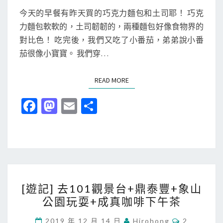
關
N
T
T
今天的早餐有昨天買的巧克力麵包和土司耶！ 巧克
西
S
O
力麵包軟軟的，土司韌韌的，兩種麵包好像食物界的
旅
M
對比色！ 吃完後，我們又吃了小番茄，弟弟說小番
行
I
茄很像小寶寶。 我們穿…
-
C
第
A
READ MORE
READ MORE
四
天
Fa
M
E
分
-
ce
as
m
享
奈
b
to
ai
良
公
o
d
l
園
o
o
餵
[
k
n
[遊記] 去101觀景台+鼎泰豐+象山
鹿
遊
公園玩耍+成真咖啡下午茶
&
記
飯
]
C
2019 年 12 月 14 日
Hirohong
2