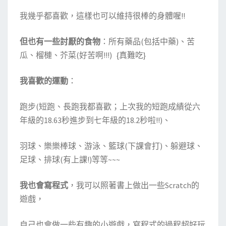
我幾乎都喜歡，這樣也可以維持很棒的身體喔!!
但也有一些討厭的食物
：所有藥品(包括中藥)、苦
瓜、榴槤、芥菜(好苦啊!!!) {真難吃}
我喜歡的運動
：
跑步(短跑、長跑我都喜歡；上次我的短跑成績從六
年級的18.63秒進步到七年級的18.2秒啦!!)、
羽球、樂樂棒球、游泳、籃球(下課會打)、躲避球、
足球、排球(有上課!)等等~~~
我也會寫程式
，我可以照著書上做出一些Scratch的
遊戲，
自己也會做一些有趣的小遊戲，寫程式的過程超好玩