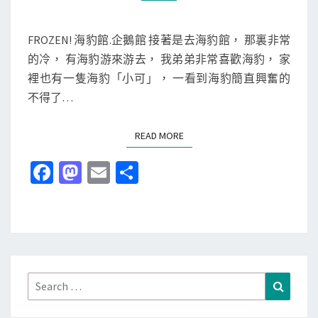
]
M
M
去
E
X
N
FROZEN! 海豹館.企鵝館 接著是去海豹館， 那裏非常
T
P
的冷， 有海豹游來游去， 我弟弟非常喜歡海豹， 家
S
A
裡也有一隻海豹「小可」， 一看到海豹簡直興奮的
R
不得了…
K
玩
READ MORE
READ MORE
(
Fa
M
E
分
下
ce
as
m
享
)
b
to
ai
o
d
l
o
o
k
n
Search
Search
for: