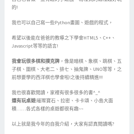
的!
我也可以自己寫一些Python畫圖、遊戲的程式，
希望以後能在爸爸的教導之下學會HTML5、C++、
Javascript等等的語言!
我會玩很多棋和撲克牌
，像是暗棋、象棋、跳棋、五
子棋、圍棋、大老二、排七、抽鬼牌、UNO等等，之
前想要學的西洋棋也學會啦!之後持續精進!!!
我也很喜歡閱讀，家裡有很多很多的書^_^
還有玩桌遊:
璀璨寶石、拉密、卡卡頌、小島大面
積……各式各樣的桌遊都很有趣~~
以上就是我今年的自我介紹，大家有認真閱讀嗎?