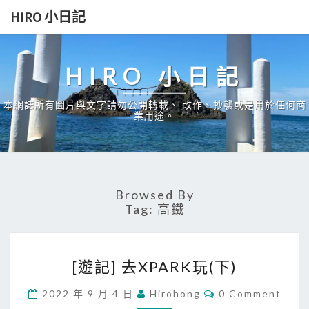
Skip
HIRO 小日記
to
content
HIRO 小日記
本網誌所有圖片與文字請勿公開轉載、 改作、抄襲或是用於任何商
業用途。
Browsed By
Tag:
高鐵
[
[遊記] 去XPARK玩(下)
遊
記
C
2022 年 9 月 4 日
Hirohong
0 Comment
O